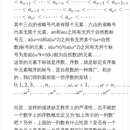
<
<
⋯
<
<
⋯
⋯
<
<
a
a
a
a
+
1
+
×
2
×
2
+
1
ω
ω
n
ω
ω
⋯
<
<
⋯
⋯
<
<
⋯
⋯
<
<
a
a
a
2
×
3
×
ω
ω
n
ω
⋯
<
<
⋯
⋯
<
<
⋯
⋯
a
a
n
ω
ω
ω
其中三点的省略号代表有限个元素，六点的省略号
代表无限个元素。an和aω之间有无穷个自然数标
号元，a(ω+n)和a(ω*2)之间有无穷多个(ω+自然
数)标号的元素，a(ω*n)与a(ω^2)之间有无穷个标
号为形如(ω*k+r)(k,r都为自然数)的元素……
这里的元素下标就是序数。序数，就是标定良序集
中元素顺序的标号，是自然数的一种推广。初步
的，我们得到最前面一些序数的形状：
0
,
1
,
2
,
3
,
…
,
,
…
…
,
,
+
1
,
…
,
+
,
…
n
ω
ω
ω
n
ω
2
…
,
,
…
…
,
,
…
…
,
,
…
…
,
,
…
…
n
ω
ω
ω
ω
ω
ω
但是，这样的描述缺乏数学上的严谨性，总不能把
一个数学上的序数概念定义为“如上所示的一列数”
吧？另外，上面的一列数有什么性质？是否有一个