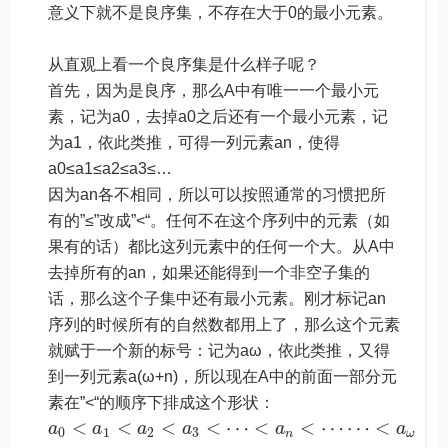
意义下就不是良序集，不存在大于0的最小元素。
从直观上看一个良序集是什么样子呢？
首先，因为是良序，那么A中有唯一一个最小元
素，记为a0，去掉a0之后还有一个最小元素，记
为a1，依此类推，可得一列元素an，使得
a0≤a1≤a2≤a3≤…
因为an各不相同，所以可以按照通常的习惯把所
有的”≤”改成”<“。任何不在这个序列中的元素（如
果有的话）都比这列元素中的任何一个大。从A中
去掉所有的an，如果还能得到一个非空子集的
话，那么这个子集中还有最小元素。刚才标记an
序列的时候所有的自然数都用上了，那么这个元素
就赋于一个新的标号：记为aω，依此类推，又得
到一列元素a(ω+n)，所以现在A中的前面一部分元
素在”<“的顺序下排成这个形状：
<
<
<
<
⋯
<
<
⋯
⋯
<
a
a
a
a
a
a
0
1
2
3
n
ω