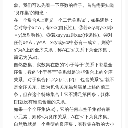
象。我们可以先看一下序数的样子。首先需要知道
“良序集”的概念：
在一个集合A上定义一个二元关系“≤”，如果满足：
①对每个x∈A，有x≤x(自反性)。②若x≤y与y≤x则x
＝y(反对称性)。③若x≤y,y≤z则x≤z(传递性)。④对
任何x∈A，y∈A，x≤y或y≤x中必有一成立，则称”
≤”为A上的全序关系，称A在“≤”关系下为全序集，
简记为(A,≤)。
自然数集、实数集在数的“小于等于”关系下都是全
序集，数的“小于等于”关系就是这些集合上的全序
关系。对于集合{{1,2,3},{1}, {2}}，包含关系“⊆”就不
是全序关系，因为包含关系虽然满足上述的前三
条，但在这个特殊集合上它不满足第四条，{1}和
{2}就没有谁包含谁的关系。
如果一个全序集(A,≤)，它的任何非空子集都有最
小元素，则称≤为良序关系，A在“≤”下为良序集。
自然数就是一个典型的良序集，实数集在数的大小