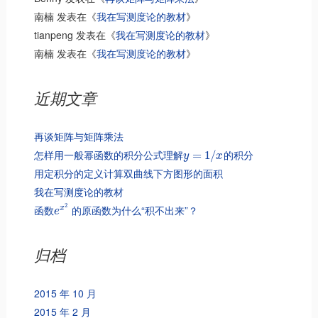
南楠
发表在《
我在写测度论的教材
》
tianpeng
发表在《
我在写测度论的教材
》
南楠
发表在《
我在写测度论的教材
》
近期文章
再谈矩阵与矩阵乘法
怎样用一般幂函数的积分公式理解
的积分
=
1
/
y
x
用定积分的定义计算双曲线下方图形的面积
我在写测度论的教材
2
函数
的原函数为什么“积不出来”？
x
e
归档
2015 年 10 月
2015 年 2 月