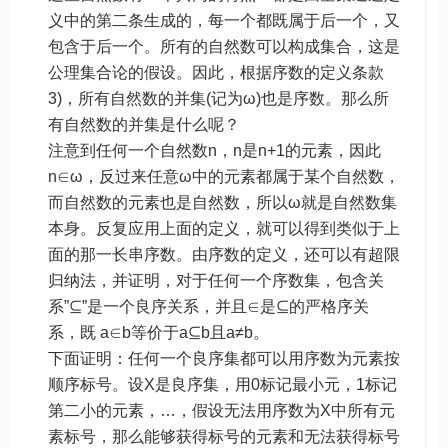
义中的第二条生成的，每一个都既属于后一个，又
包含于后一个。所有的自然数可以构成集合，这是
公理集合论的假设。因此，根据序数的定义条款
3)，所有自然数的并集(记为ω)也是序数。那么所
有自然数的并集是什么呢？
注意到任何一个自然数n，n是n+1的元素，因此
n∈ω，反过来任意ω中的元素都属于某个自然数，
而自然数的元素也是自然数，所以ω就是自然数集
本身。反复应用上面的定义，就可以得到类似于上
面的那一长串序数。由序数的定义，还可以有超限
归纳法，并证明，对于任何一个序数集，包含关
系”⊆”是一个良序关系，并且∈是⊆的严格序关
系，既 a∈b等价于a⊆b且a≠b。
下面证明：任何一个良序集都可以用序数为元素按
顺序标号。设X是良序集，用0标记最小元，1标记
第二小的元素，…，假设无法用序数为X中所有元
素标号，那么能够获得标号的元素和无法获得标号