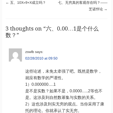
Post navigation
←
五、10X=9+X成立吗？
七、无穷真的客观存在吗？——
芝诺悖论
→
3 thoughts on “
六、0.00…1是个什么
数？
”
zswlb
says:
02/28/2010 at 09:50
这些论述，未免太牵强了吧。既然是数学，
就应有数学的严谨性。
1）0.000000….1
是不是实数？如果不是，0.0000…..2等也不
是。这涉及到自然数幂集与实数的关系。
2）这也涉及到实无穷的观点。当你采用了康
托的理论。你就承认了实无穷。