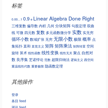
标签
Linear Algebra Done Right
0.9
0.00...1
e
分块矩阵
三维复数
偏导数
内积
几何
勾股定理
双曲
实数
复数
线
可微
四元数
多元函数微分学
实无穷
无限小数
循环小数
概率
极限
数域扩张
无穷
点
矩阵
矩阵乘法
集拓扑
直和
空间
直觉主义
矩阵转置
线性变换
自然对
旋转
算术
聚点
线性函数
线性无关
数
良序集
芝诺悖论
超限归纳法
范数
逻辑主义
酉空间
隐函数定理
重温线性代数
重要极限
其他操作
登录
条目 feed
评论 feed