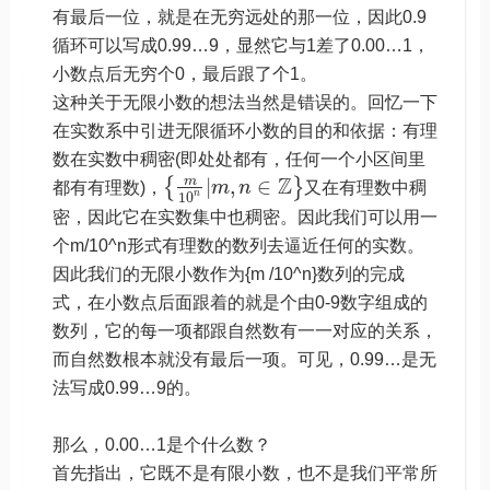
有最后一位，就是在无穷远处的那一位，因此0.9
循环可以写成0.99…9，显然它与1差了0.00…1，
小数点后无穷个0，最后跟了个1。
这种关于无限小数的想法当然是错误的。回忆一下
在实数系中引进无限循环小数的目的和依据：有理
数在实数中稠密(即处处都有，任何一个小区间里
Z
m
|
,
∈
{
}
都有有理数)，
m
n
又在有理数中稠
n
10
密，因此它在实数集中也稠密。因此我们可以用一
个m/10^n形式有理数的数列去逼近任何的实数。
因此我们的无限小数作为{m /10^n}数列的完成
式，在小数点后面跟着的就是个由0-9数字组成的
数列，它的每一项都跟自然数有一一对应的关系，
而自然数根本就没有最后一项。可见，0.99…是无
法写成0.99…9的。
那么，0.00…1是个什么数？
首先指出，它既不是有限小数，也不是我们平常所