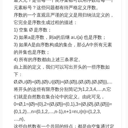
最大元？是否每一个良序集都可以用序数给每一个
元素标号？这些问题都有待严格定义序数。
序数的一个直观且严谨的定义是用归纳法定义的，
它完全是序数生成过程的描述：
1) 空集 Ø 是序数；
2) 如果a是序数，则a的后继 a∪{a} 也是序数；
3) 如果A是由序数构成的集合，那么A中所有元素
的并集也是序数；
4) 所有的序数都由上述三条界定。
由上面的定义，我们可以写出开头的一些序数如
下：
Ø,Ø∪{Ø}={Ø},{Ø}∪{{Ø}}={Ø,{Ø}},{Ø,{Ø},{Ø,{Ø}}},…
将开头的这些有限序数分别简记为1,2,3,4,…,n,它
们就是自然数在集合论中的定义。由此可见，
0=Ø,1={Ø}={0},2={Ø,{Ø}}={0,1},3={Ø,{Ø},{Ø,{Ø}}}=
{0,1,2}…n={0,1,2,…,n-1},n+1=n∪{n}={1,2,3,
…,n}。
这些自然数有一个共同的特点：都是由空集通过定