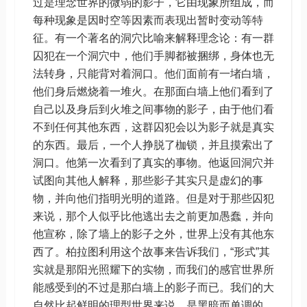
过是理念世界的微弱的影子，它由现象所组成，而
每种现象是因时空等因素而表现出暂时变动等特
征。有一个著名的洞穴比喻来解释理念论：有一群
囚犯在一个洞穴中，他们手脚都被捆绑，身体也无
法转身，只能背对着洞口。他们面前有一堵白墙，
他们身后燃烧着一堆火。在那面白墙上他们看到了
自己以及身后到火堆之间事物的影子，由于他们看
不到任何其他东西，这群囚犯会以为影子就是真实
的东西。最后，一个人挣脱了枷锁，并且摸索出了
洞口。他第一次看到了真实的事物。他返回洞穴并
试图向其他人解释，那些影子其实只是虚幻的事
物，并向他们指明光明的道路。但是对于那些囚犯
来说，那个人似乎比他逃出去之前更加愚蠢，并向
他宣称，除了墙上的影子之外，世界上没有其他东
西了。柏拉图利用这个故事来告诉我们，“形式”其
实就是那阳光照耀下的实物，而我们的感官世界所
能感受到的不过是那白墙上的影子而已。我们的大
自然比起鲜明的理型世界来说，是黑暗而单调的。