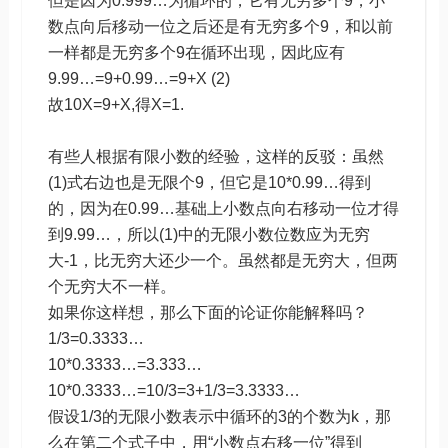
但是因为0.999…为循环的，它有无穷多个9，小
数点向后移动一位之后还是有无穷多个9，和以前
一样都是无穷多个9在循环出现，因此应有
9.99…=9+0.99…=9+X (2)
故10X=9+X,得X=1.
有些人根据有限小数的经验，这样的反驳：虽然
(1)式右边也是无限个9，但它是10*0.99…得到
的，因为在0.99…基础上小数点向右移动一位才得
到9.99…，所以(1)中的无限小数位数应为无穷
大-1，比无穷大还少一个。虽然都是无穷大，但两
个无穷大不一样。
如果你这样想，那么下面的论证你能解释吗？
1/3=0.3333…
10*0.3333…=3.333…
10*0.3333…=10/3=3+1/3=3.3333…
假设1/3的无限小数表示中循环的3的个数为k，那
么在第二个式子中，用“小数点右移一位”得到