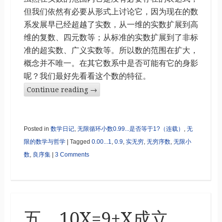
但我们依然有必要从形式上讨论它，因为现在的数
系发展早已经超越了实数，从一维的实数扩展到高
维的复数、四元数等；从标准的实数扩展到了非标
准的超实数、广义实数等。所以数的范围在扩大，
概念并不唯一。在其它数系中是否可能有它的身影
呢？我们最好先看看这个数的特征。
Continue reading
→
Posted in
数学日记
,
无限循环小数0.99...是否等于1?（连载）
,
无
限的数学与哲学
|
Tagged
0.00...1
,
0.9
,
实无穷
,
无穷序数
,
无限小
数
,
良序集
|
3 Comments
五、10X=9+X成立