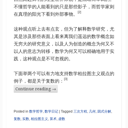
不懂哲学的人能看到的只是那些影子，而哲学家则
[2]
在真理的阳光下看到外部事物。
这种观点听上去有点玄，但为了解释数学研究，尤
其是涉及那些表面上看来离我们遥远的数学概念如
无穷大的研究意义，以及人为创造的概念为何又不
以人的意志为转移，数学为何又可以精确地用于实
践，这种观点是不可忽视的。
下面举两个可以有力地支持数学柏拉图主义观点的
[3]
例子，都是关于复数的：
Continue reading
→
Posted in
数学哲学
,
数学日记
|
Tagged
三次方程
,
几何
,
因式分解
,
复数
,
实数
,
柏拉图主义
,
算术
,
虚数