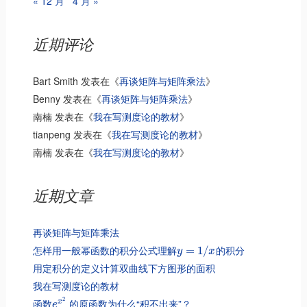
« 12 月
4 月 »
近期评论
Bart Smith
发表在《
再谈矩阵与矩阵乘法
》
Benny
发表在《
再谈矩阵与矩阵乘法
》
南楠
发表在《
我在写测度论的教材
》
tianpeng
发表在《
我在写测度论的教材
》
南楠
发表在《
我在写测度论的教材
》
近期文章
再谈矩阵与矩阵乘法
怎样用一般幂函数的积分公式理解
的积分
=
1
/
y
x
用定积分的定义计算双曲线下方图形的面积
我在写测度论的教材
2
函数
的原函数为什么“积不出来”？
x
e