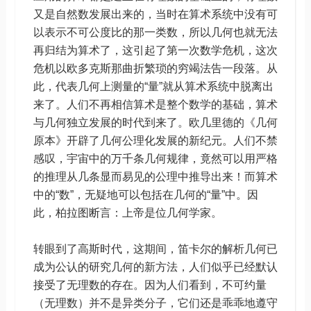
又是自然数发展出来的，当时在算术系统中没有可
以表示不可公度比的那一类数，所以几何也就无法
再归结为算术了，这引起了第一次数学危机，这次
危机以欧多克斯那曲折繁琐的穷竭法告一段落。从
此，代表几何上测量的“量”就从算术系统中脱离出
来了。人们不再相信算术是整个数学的基础，算术
与几何独立发展的时代到来了。欧几里德的《几何
原本》开辟了几何公理化发展的新纪元。人们不禁
感叹，宇宙中的万千条几何规律，竟然可以用严格
的推理从几条显而易见的公理中推导出来！而算术
中的“数”，无疑地可以包括在几何的“量”中。因
此，柏拉图断言：上帝是位几何学家。
转眼到了高斯时代，这期间，笛卡尔的解析几何已
成为公认的研究几何的新方法，人们似乎已经默认
接受了无理数的存在。因为人们看到，不可约量
（无理数）并不是异类分子，它们还是乖乖地遵守