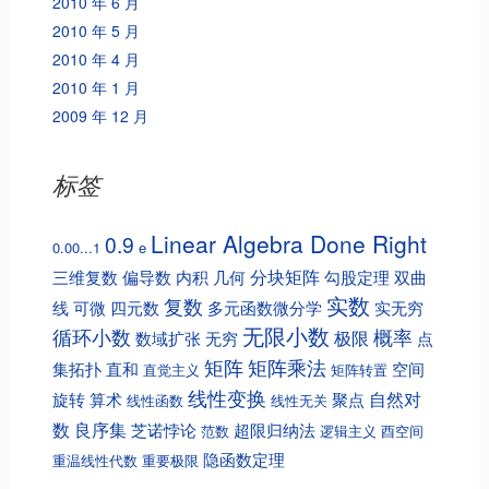
2010 年 6 月
2010 年 5 月
2010 年 4 月
2010 年 1 月
2009 年 12 月
标签
Linear Algebra Done Right
0.9
0.00...1
e
分块矩阵
三维复数
偏导数
内积
几何
勾股定理
双曲
实数
复数
线
可微
四元数
多元函数微分学
实无穷
无限小数
循环小数
概率
极限
数域扩张
无穷
点
矩阵
矩阵乘法
集拓扑
直和
空间
直觉主义
矩阵转置
线性变换
自然对
旋转
算术
聚点
线性函数
线性无关
数
良序集
芝诺悖论
超限归纳法
范数
逻辑主义
酉空间
隐函数定理
重温线性代数
重要极限