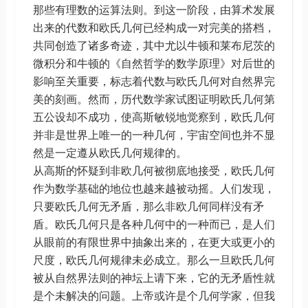
那些有理数的运算法则。到这一阶段，由算术发展
出来的代数和欧氏几何已经构成一对完美的搭档，
共同创造了诸多奇迹，其中尤以牛顿和莱布尼茨的
微积分和牛顿的《自然哲学的数学原理》对后世的
影响至关重要，标志着代数与欧氏几何对自然界完
美的刻画。然而，历代数学家试图证明欧氏几何第
五公设却不成功，使高斯敏锐地觉察到，欧氏几何
并非是世界上唯一的一种几何，宇宙空间也并不显
然是一定遵从欧氏几何规律的。
从高斯的怀疑到非欧几何被彻底地接受，欧氏几何
作为数学基础的地位也越来越被动摇。人们发现，
只要欧氏几何无矛盾，那么非欧几何同样没有矛
盾。欧氏几何只是各种几何中的一种而已，是人们
从眼前的有限世界中抽象出来的，在更大或更小的
尺度，欧氏几何规律未必成立。那么一旦欧氏几何
被从自然界法则的神坛上请下来，它的无矛盾性就
是个未解决的问题。上帝或许是个几何学家，但我