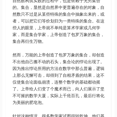
自然数构筑实数的过程中，也是依赖于无穷集合
的。集合，显然是自然界中更普遍存在的对象，自
然数只不过是从某些特殊的集合中抽象出来的，或
者，可以把它们等价划归为一类特殊的集合。在这
些人的眼里，上帝就不单纯是算术学家或几何学
家，而是集合学家，上帝创造了包罗万象的集合，
集合再衍生万物。
然而，万能的上帝创造了包罗万象的集合，却创造
不出他自己搬不动的石头，集合论的悖论出现了。
因为推出悖论所用的方法在数学中那么普遍，逻辑
上那么无懈可击，却得到了自相矛盾的结果，这不
仅使集合论面临崩溃，连整个数学的基础都动摇
了。上帝给人们变了个魔术而已，向人们展示了坚
不可摧的数学大厦，实际上千疮百孔，最后行将化
为美丽的肥皂泡。
针对这种情况，很多数学家试图扭转乾坤，他们基