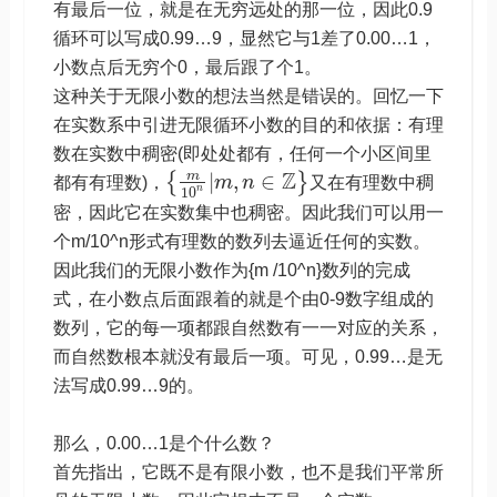
有最后一位，就是在无穷远处的那一位，因此0.9
循环可以写成0.99…9，显然它与1差了0.00…1，
小数点后无穷个0，最后跟了个1。
这种关于无限小数的想法当然是错误的。回忆一下
在实数系中引进无限循环小数的目的和依据：有理
数在实数中稠密(即处处都有，任何一个小区间里
Z
m
|
,
∈
{
}
都有有理数)，
m
n
又在有理数中稠
n
10
密，因此它在实数集中也稠密。因此我们可以用一
个m/10^n形式有理数的数列去逼近任何的实数。
因此我们的无限小数作为{m /10^n}数列的完成
式，在小数点后面跟着的就是个由0-9数字组成的
数列，它的每一项都跟自然数有一一对应的关系，
而自然数根本就没有最后一项。可见，0.99…是无
法写成0.99…9的。
那么，0.00…1是个什么数？
首先指出，它既不是有限小数，也不是我们平常所