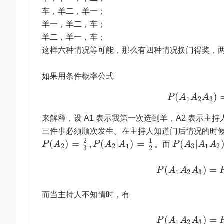
车，羊二，羊一；
羊一，羊二，车；
羊二，羊一，车；
这样六种情况等可能，那么有四种情况换门得奖，
如果用条件概率公式
(
)
P
A
A
A
1
2
3
来解释，设 A1 表示我第一次选到羊，A2 表示
三件事必须顺次发生。在主持人知道门后情况的时
2
1
(
)
=
,
(
|
)
=
(
|
P
A
P
A
A
。而
P
A
A
A
2
2
1
3
1
2
3
2
(
)
=
P
A
A
A
1
2
3
而当主持人不知情时，有
(
)
=
P
A
A
A
1
2
3