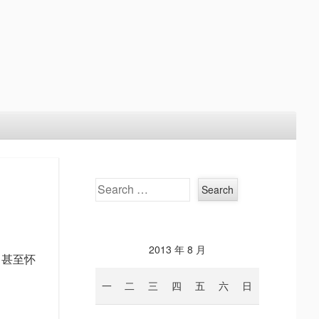
Search
2013 年 8 月
，甚至怀
一
二
三
四
五
六
日