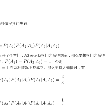
两种情况换门失败。
=
(
)
(
|
)
(
|
)
P
A
P
A
A
P
A
A
A
1
2
1
3
1
2
主持人开了个羊门，A3 表示我换门之后得到车，那么要想换门之后
(
)
=
(
|
)
=
1
候，
P
A
P
A
A
，否则
2
2
1
)
=
1
在两种情况下都成立。那么主持人知情时，有
2
(
)
(
|
)
(
|
)
=
P
A
P
A
A
P
A
A
A
1
2
1
3
1
2
3
1
(
)
(
|
)
(
|
)
=
P
A
P
A
A
P
A
A
A
1
2
1
3
1
2