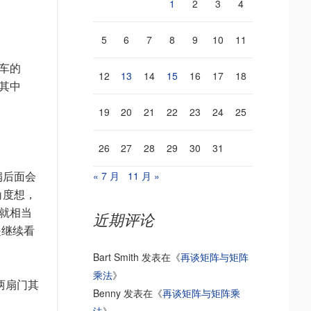
1
2
3
4
5
6
7
8
9
10
11
车的
12
13
14
15
16
17
18
其中
19
20
21
22
23
24
25
26
27
28
29
30
31
« 7 月
11 月 »
扇后面会
角度想，
那就相当
近期评论
是继续看
Bart Smith
发表在《
再谈矩阵与矩阵
乘法
》
两扇门其
Benny
发表在《
再谈矩阵与矩阵乘