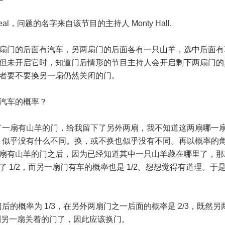
eal，问题的名字来自该节目的主持人 Monty Hall.
扇门的后面有汽车，另两扇门的后面各有一只山羊，选中后面有
但未开启它时，知道门后情形的节目主持人会开启剩下两扇门的
者要不要换另一扇仍然关闭的门。
汽车的概率？
了一扇有山羊的门，给我留下了另外两扇，我不知道这两扇哪一
，似乎没有什么不同。换，或不换也似乎没有不同。再以概率的
开一扇有山羊的门之后，因为已经知道其中一只山羊藏在哪里了，
 1/2，而另一扇门有车的概率也是 1/2。想想觉得有道理。于
的概率为 1/3，在另外两扇门之一后面的概率是 2/3，既然另
中到另一扇关着的门了，因此应该换门。