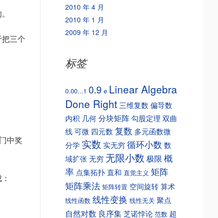
2010 年 4 月
的。
2010 年 1 月
2009 年 12 月
于把三个
标签
Linear Algebra
0.9
0.00...1
e
Done Right
三维复数
偏导数
分块矩阵
内积
几何
勾股定理
双曲
复数
线
可微
四元数
多元函数微
换门中奖
实数
循环小数
分学
实无穷
数
无限小数
概
极限
域扩张
无穷
矩阵
率
点集拓扑
直和
直觉主义
成：
矩阵乘法
空间旋转
算术
矩阵转置
线性变换
聚点
线性函数
线性无关
自然对数
良序集
芝诺悖论
超
范数