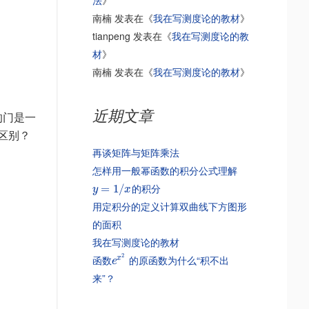
法
》
南楠
发表在《
我在写测度论的教材
》
tianpeng
发表在《
我在写测度论的教
材
》
南楠
发表在《
我在写测度论的教材
》
近期文章
的门是一
的区别？
再谈矩阵与矩阵乘法
怎样用一般幂函数的积分公式理解
的积分
=
1
/
y
x
用定积分的定义计算双曲线下方图形
的面积
我在写测度论的教材
2
函数
的原函数为什么“积不出
x
e
来”？