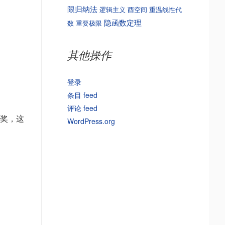
限归纳法
逻辑主义
酉空间
重温线性代
隐函数定理
数
重要极限
其他操作
登录
条目 feed
评论 feed
得奖，这
WordPress.org