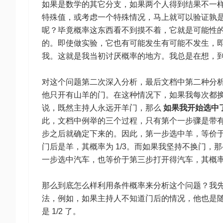
如果是数学的其它分支，如果两个人得到结果不一
特殊值，或考虑一个特殊情况，马上就可以验证孰是孰
呢？毕竟概率这东西看不到摸不着，它就是可能性
的。即使做实验，它也有可能发生有可能不发生，
我。这就是我当初讨厌概率的地方。我总是在想，
对这个问题第二次深入分析，最后文档中第二种分
他只开有山羊的门。在这种情况下，如果我每次都
说，既然主持人永远开羊门，那么
如果我开始选中
此，文档中例举的三个过程，只有第个一步骤是带
步之后就确定下来的。因此，第一步选中羊，等价于
门后是羊，其概率为 1/3。而如果我坚持不换门，
一步选中汽车，也等价于第三步打开得汽车，其概率为
那么到底怎么样利用条件概率来分析这个问题？我
法，例如，如果主持人不知道门后的情况，他也是
是 1/2 了。