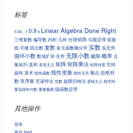
标签
Linear Algebra Done Right
0.9
0.00...1
e
分块矩阵
三维复数
偏导数
内积
几何
勾股定理
双曲
实数
复数
线
可微
四元数
多元函数微分学
实无穷
无限小数
循环小数
概率
极限
数域扩张
无穷
点
矩阵
矩阵乘法
集拓扑
直和
空间
直觉主义
矩阵转置
线性变换
自然对
旋转
算术
聚点
线性函数
线性无关
数
良序集
芝诺悖论
超限归纳法
范数
逻辑主义
酉空间
隐函数定理
重温线性代数
重要极限
其他操作
登录
条目 feed