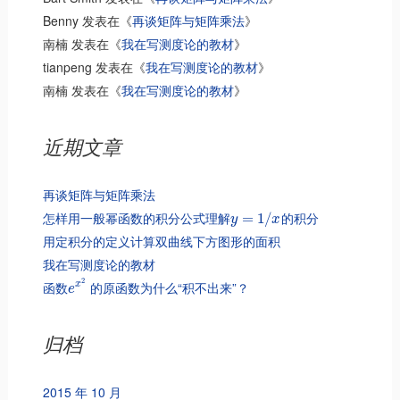
Benny
发表在《
再谈矩阵与矩阵乘法
》
南楠
发表在《
我在写测度论的教材
》
tianpeng
发表在《
我在写测度论的教材
》
南楠
发表在《
我在写测度论的教材
》
近期文章
再谈矩阵与矩阵乘法
怎样用一般幂函数的积分公式理解
的积分
=
1
/
y
x
用定积分的定义计算双曲线下方图形的面积
我在写测度论的教材
2
函数
的原函数为什么“积不出来”？
x
e
归档
2015 年 10 月