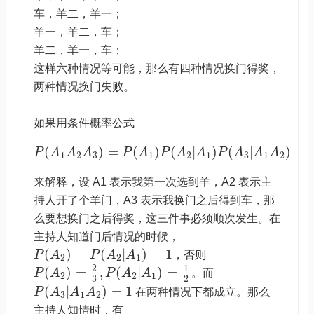
车，羊二，羊一；
羊一，羊二，车；
羊二，羊一，车；
这样六种情况等可能，那么有四种情况换门得奖，
两种情况换门失败。
如果用条件概率公式
(
)
=
(
)
(
|
)
(
|
)
P
A
A
A
P
A
P
A
A
P
A
A
A
1
2
3
1
2
1
3
1
2
来解释，设 A1 表示我第一次选到羊，A2 表示主
持人开了个羊门，A3 表示我换门之后得到车，那
么要想换门之后得奖，这三件事必须顺次发生。在
主持人知道门后情况的时候，
(
)
=
(
|
)
=
1
P
A
P
A
A
，否则
2
2
1
2
1
(
)
=
,
(
|
)
=
P
A
P
A
A
。而
2
2
1
3
2
(
|
)
=
1
P
A
A
A
在两种情况下都成立。那么
3
1
2
主持人知情时，有