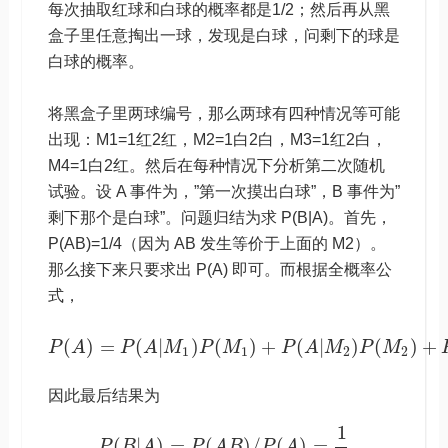
每次抽取红球和白球的概率都是1/2；然后再从黑
盒子里任意掏出一球，发现是白球，问剩下的球是
白球的概率。
将黑盒子里两球编号，那么两球有四种情况等可能
出现：M1=1红2红，M2=1白2白，M3=1红2白，
M4=1白2红。然后在每种情况下分析第二次随机
试验。设 A 事件为，”第一次摸出白球”，B 事件为”
剩下那个是白球”。问题归结为求 P(B|A)。首先，
P(AB)=1/4（因为 AB 发生等价于上面的 M2）。
那么接下来只要求出 P(A) 即可。而根据全概率公
式，
(
)
=
(
|
)
(
)
+
(
|
)
(
)
+
P
A
P
A
M
P
M
P
A
M
P
M
1
1
2
2
因此最后结果为
1
(
|
)
=
(
)
/
(
)
=
P
B
A
P
A
B
P
A