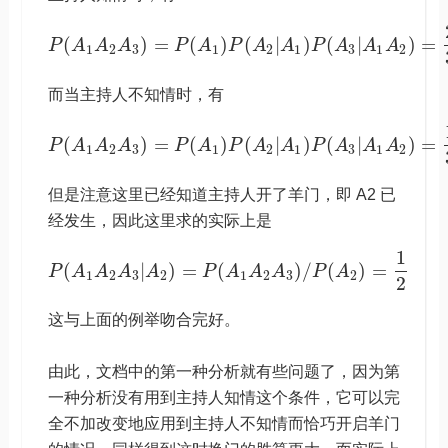
(
)
=
(
)
(
|
)
(
|
)
=
P
A
A
A
P
A
P
A
A
P
A
A
A
1
2
3
1
2
1
3
1
2
而当主持人不知情时，有
(
)
=
(
)
(
|
)
(
|
)
=
P
A
A
A
P
A
P
A
A
P
A
A
A
1
2
3
1
2
1
3
1
2
但是注意这里已经知道主持人开了羊门，即 A2 已
经发生，因此这里求的实际上是
1
(
|
)
=
(
)
/
(
)
=
P
A
A
A
A
P
A
A
A
P
A
1
2
3
2
1
2
3
2
2
这与上面的例举吻合完好。
由此，文档中的第一种分析就有些问题了，因为第
一种分析没有用到主持人知情这个条件，它可以完
全不加改变地应用到主持人不知情而恰巧开启羊门