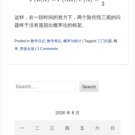
2
这样，在一段时间的努力下，两个险些毁三观的问
题终于没有逃脱出概率论的框架。
Posted in
数学日记
,
数学笔记
,
概率与统计
|
Tagged
三门问题
,
概
率
,
男孩女孩
|
3 Comments
Search
2026 年 8 月
一
二
三
四
五
六
日