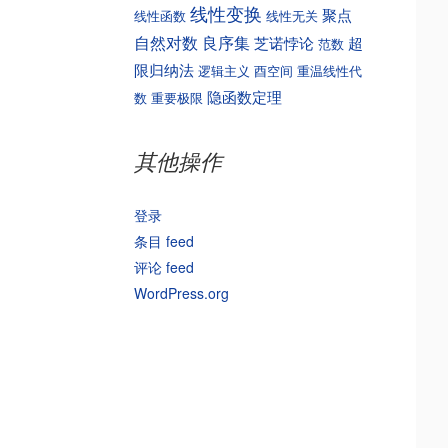
线性变换
聚点
线性函数
线性无关
自然对数
良序集
芝诺悖论
超
范数
限归纳法
逻辑主义
酉空间
重温线性代
隐函数定理
数
重要极限
其他操作
登录
条目 feed
评论 feed
WordPress.org