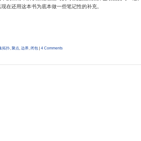
以现在还用这本书为底本做一些笔记性的补充。
集拓扑
,
聚点
,
边界
,
闭包
|
4 Comments