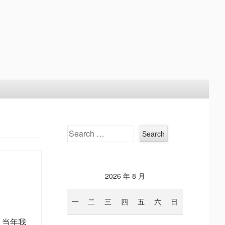
Search
2026 年 8 月
一
二
三
四
五
六
日
。当年我