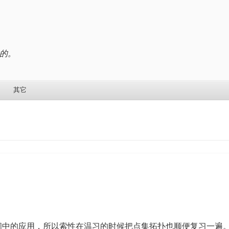
的。
其它
间中的应用，所以索性在温习的时候把点集拓扑也顺便复习一遍