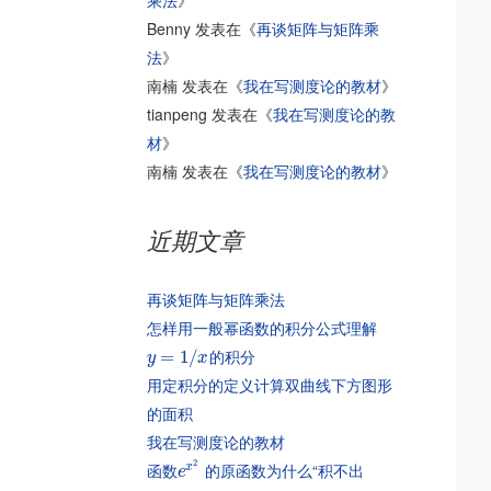
乘法
》
Benny
发表在《
再谈矩阵与矩阵乘
法
》
南楠
发表在《
我在写测度论的教材
》
tianpeng
发表在《
我在写测度论的教
材
》
南楠
发表在《
我在写测度论的教材
》
近期文章
再谈矩阵与矩阵乘法
怎样用一般幂函数的积分公式理解
的积分
=
1
/
y
x
用定积分的定义计算双曲线下方图形
的面积
我在写测度论的教材
2
函数
的原函数为什么“积不出
x
e