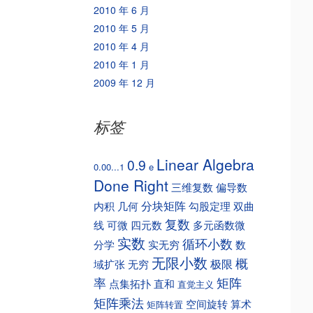
2010 年 6 月
2010 年 5 月
2010 年 4 月
2010 年 1 月
2009 年 12 月
标签
Linear Algebra
0.9
0.00...1
e
Done Right
三维复数
偏导数
分块矩阵
内积
几何
勾股定理
双曲
复数
线
可微
四元数
多元函数微
实数
循环小数
分学
实无穷
数
无限小数
概
极限
域扩张
无穷
矩阵
率
点集拓扑
直和
直觉主义
矩阵乘法
空间旋转
算术
矩阵转置