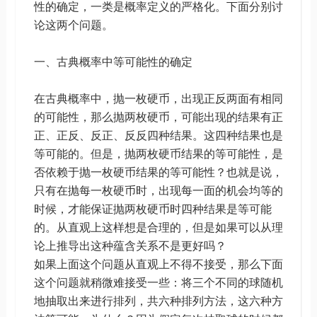
性的确定，一类是概率定义的严格化。下面分别讨
论这两个问题。
一、古典概率中等可能性的确定
在古典概率中，抛一枚硬币，出现正反两面有相同
的可能性，那么抛两枚硬币，可能出现的结果有正
正、正反、反正、反反四种结果。这四种结果也是
等可能的。但是，抛两枚硬币结果的等可能性，是
否依赖于抛一枚硬币结果的等可能性？也就是说，
只有在抛每一枚硬币时，出现每一面的机会均等的
时候，才能保证抛两枚硬币时四种结果是等可能
的。从直观上这样想是合理的，但是如果可以从理
论上推导出这种蕴含关系不是更好吗？
如果上面这个问题从直观上不得不接受，那么下面
这个问题就稍微难接受一些：将三个不同的球随机
地抽取出来进行排列，共六种排列方法，这六种方