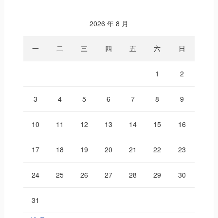
2026 年 8 月
一
二
三
四
五
六
日
1
2
3
4
5
6
7
8
9
10
11
12
13
14
15
16
17
18
19
20
21
22
23
24
25
26
27
28
29
30
31