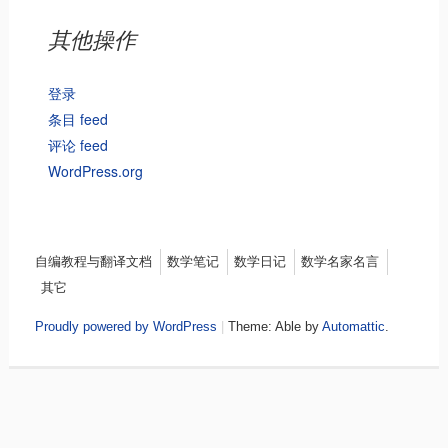
其他操作
登录
条目 feed
评论 feed
WordPress.org
Menu
自编教程与翻译文档
数学笔记
数学日记
数学名家名言
其它
Proudly powered by WordPress
|
Theme: Able by
Automattic
.