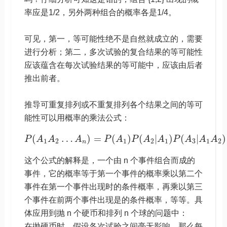
率应是1/2，另外两种组合的概率各是1/4。
可见，第一，等可能性绝不是自然就成立的，需要
进行分析；第二，多次试验的复合结果的等可能性
应该蕴含在每次试验结果的等可能中，应该由后者
推出前者。
推导可重复排列或不重复排列各个结果之间的等可
能性可以用概率的乘法公式：
(
…
)
=
(
)
(
|
)
(
|
)
P
A
A
A
P
A
P
A
A
P
A
A
A
1
2
1
2
1
3
1
2
n
这个公式的解释是，一个由 n 个事件组合而成的
事件，它的概率等于第一个事件的概率乘以第二个
事件在第一个事件出现时的条件概率，再乘以第三
个事件在前两个事件出现是的条件概率，等等。具
体应用到抛 n 个硬币和排列 n 个球的问题中：
在抛硬币时，假设各次试验之间毫无影响，那么每