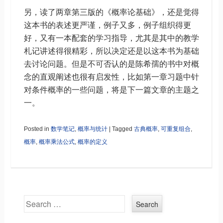
另，读了两章第三版的《概率论基础》，还是觉得
这本书的表述更严谨，例子又多，例子组织得更
好，又有一本配套的学习指导，尤其是其中的教学
札记讲述得很精彩，所以决定还是以这本书为基础
去讨论问题。但是不可否认的是陈希孺的书中对概
念的直观阐述也很有启发性，比如第一章习题中针
对条件概率的一些问题，将是下一篇文章的主题之
一。
Posted in
数学笔记
,
概率与统计
|
Tagged
古典概率
,
可重复组合
,
概率
,
概率乘法公式
,
概率的定义
Search