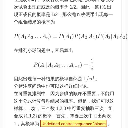
次试验出现正或反的概率为 1/2。因此，第 i 次出
现正或反的概率是 1/2，那么抛 n 枚硬币出现每一
个组合结果的概率为
(
…
)
=
(
)
(
|
)
(
|
)
P
A
A
A
P
A
P
A
A
P
A
A
A
1
2
1
2
1
3
1
2
n
在排列小球问题中，容易算出
1
(
|
…
)
=
P
A
A
A
A
1
2
−
1
i
i
i
1
/
!
因此出现每一种结果的概率自然是
n
。
分赌注享问题中也可以这样详细讨论。
在可重复排列中，因为步骤的顺序不重要，不能用
这个公式计算每种结果的概率。但是，我们可以这
样算：比如，三个数 1,2,3 中可重复抽取三次，组
合成 {1,1,2} 的概率，首先，需要三次中抽出两次
1，其概率为
。
Undefined control sequence \binom