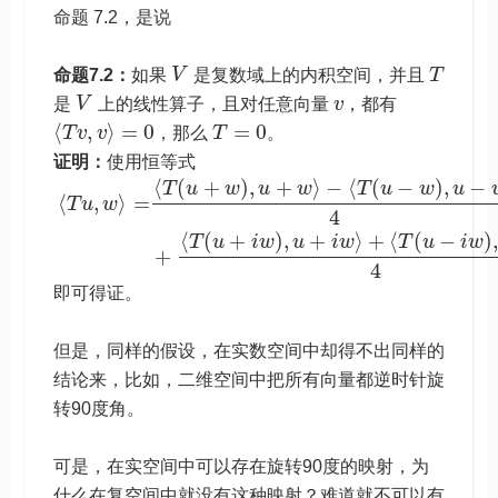
命题 7.2，是说
命题7.2：
如果
V
是复数域上的内积空间，并且
T
是
V
上的线性算子，且对任意向量
v
，都有
⟨
,
⟩
=
0
=
0
T
v
v
，那么
T
。
证明：
使用恒等式
⟨
(
+
)
,
+
⟩
−
⟨
(
−
)
,
−
T
u
w
u
w
T
u
w
u
⟨
,
⟩
=
T
u
w
4
⟨
(
+
)
,
+
⟩
+
⟨
(
−
)
T
u
i
w
u
i
w
T
u
i
w
+
4
即可得证。
但是，同样的假设，在实数空间中却得不出同样的
结论来，比如，二维空间中把所有向量都逆时针旋
转90度角。
可是，在实空间中可以存在旋转90度的映射，为
什么在复空间中就没有这种映射？难道就不可以有