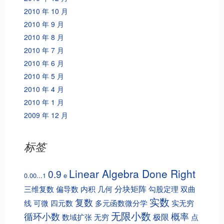
2010 年 10 月
2010 年 9 月
2010 年 8 月
2010 年 7 月
2010 年 6 月
2010 年 5 月
2010 年 4 月
2010 年 1 月
2009 年 12 月
标签
Linear Algebra Done Right
0.9
0.00...1
e
分块矩阵
三维复数
偏导数
内积
几何
勾股定理
双曲
实数
复数
线
可微
四元数
多元函数微分学
实无穷
无限小数
循环小数
概率
极限
数域扩张
无穷
点