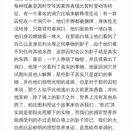
每种现象是因时空等因素而表现出暂时变动等特
征。有一个著名的洞穴比喻来解释理念论：有一群
囚犯在一个洞穴中，他们手脚都被捆绑，身体也无
法转身，只能背对着洞口。他们面前有一堵白墙，
他们身后燃烧着一堆火。在那面白墙上他们看到了
自己以及身后到火堆之间事物的影子，由于他们看
不到任何其他东西，这群囚犯会以为影子就是真实
的东西。最后，一个人挣脱了枷锁，并且摸索出了
洞口。他第一次看到了真实的事物。他返回洞穴并
试图向其他人解释，那些影子其实只是虚幻的事
物，并向他们指明光明的道路。但是对于那些囚犯
来说，那个人似乎比他逃出去之前更加愚蠢，并向
他宣称，除了墙上的影子之外，世界上没有其他东
西了。柏拉图利用这个故事来告诉我们，“形式”其
实就是那阳光照耀下的实物，而我们的感官世界所
能感受到的不过是那白墙上的影子而已。我们的大
自然比起鲜明的理型世界来说，是黑暗而单调的。