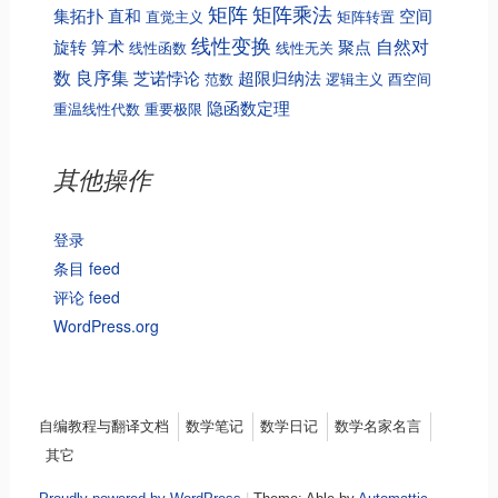
矩阵
矩阵乘法
集拓扑
直和
空间
直觉主义
矩阵转置
线性变换
自然对
旋转
算术
聚点
线性函数
线性无关
数
良序集
芝诺悖论
超限归纳法
范数
逻辑主义
酉空间
隐函数定理
重温线性代数
重要极限
其他操作
登录
条目 feed
评论 feed
WordPress.org
Menu
自编教程与翻译文档
数学笔记
数学日记
数学名家名言
其它