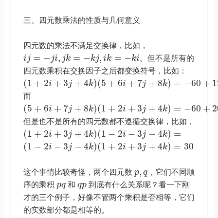
三、四元数乘法的性质与几何意义
四元数的乘法不满足交换律，比如，
=
−
,
=
−
,
=
−
i
j
j
i
j
k
k
j
i
k
k
i
。但不是所有的
四元数乘积在交换因子之后都变换符号，比如：
(
1
+
2
+
3
+
4
)
(
5
+
6
+
7
+
8
)
=
−
60
+
1
i
j
k
i
j
k
而
(
5
+
6
+
7
+
8
)
(
1
+
2
+
3
+
4
)
=
−
60
+
2
i
j
k
i
j
k
但是也不是所有的四元数都不遵循交换律，比如，
(
1
+
2
+
3
+
4
)
(
1
−
2
−
3
−
4
)
=
i
j
k
i
j
k
(
1
−
2
−
3
−
4
)
(
1
+
2
+
3
+
4
)
=
30
i
j
k
i
j
k
,
这个事情比较奇怪，两个四元数
p
q
，它们不同顺
序的乘积
p
q
和
q
p
到底有什么关系呢？看一下刚
才的三个例子，好像不管两个乘积是否相等，它们
的实数部分都是相等的。