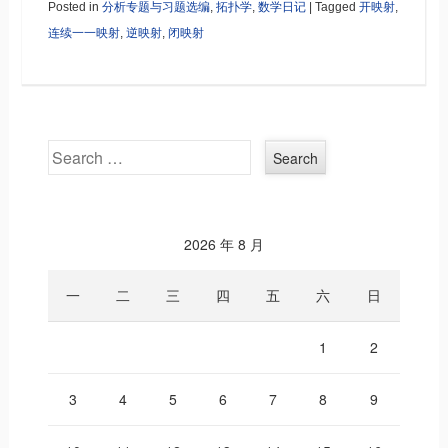
Posted in
分析专题与习题选编
,
拓扑学
,
数学日记
|
Tagged
开映射
,
连续一一映射
,
逆映射
,
闭映射
Search
2026 年 8 月
一
二
三
四
五
六
日
1
2
3
4
5
6
7
8
9