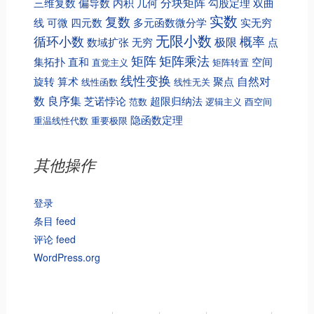
分块矩阵
三维复数
偏导数
内积
几何
勾股定理
双曲
实数
复数
线
可微
四元数
多元函数微分学
实无穷
无限小数
循环小数
概率
极限
数域扩张
无穷
点
矩阵
矩阵乘法
集拓扑
直和
空间
直觉主义
矩阵转置
线性变换
自然对
旋转
算术
聚点
线性函数
线性无关
数
良序集
芝诺悖论
超限归纳法
范数
逻辑主义
酉空间
隐函数定理
重温线性代数
重要极限
其他操作
登录
条目 feed
评论 feed
WordPress.org