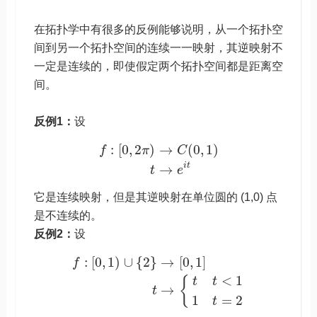
在拓扑学中有很多的反例能够说明，从一个拓扑空
间到另一个拓扑空间的连续一一映射，其逆映射不
一定是连续的，即使假定两个拓扑空间都是距离空
间。
反例1：
设
:
[
0
,
2
)
→
(
0
,
1
)
f
π
C
i
t
→
t
e
它是连续映射，但是其逆映射在单位圆的 (1,0) 点
是不连续的。
反例2：
设
:
[
0
,
1
)
∪
{
2
}
→
[
0
,
1
]
f
<
1
{
t
t
→
t
1
=
2
t