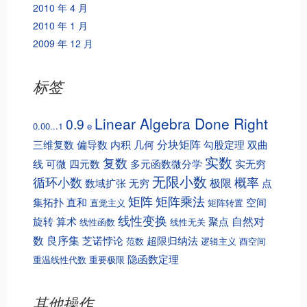
2010 年 4 月
2010 年 1 月
2009 年 12 月
标签
Linear Algebra Done Right
0.9
0.00...1
e
分块矩阵
三维复数
偏导数
内积
几何
勾股定理
双曲
实数
复数
线
可微
四元数
多元函数微分学
实无穷
无限小数
循环小数
概率
极限
数域扩张
无穷
点
矩阵
矩阵乘法
集拓扑
直和
空间
直觉主义
矩阵转置
线性变换
自然对
旋转
算术
聚点
线性函数
线性无关
数
良序集
芝诺悖论
超限归纳法
范数
逻辑主义
酉空间
隐函数定理
重温线性代数
重要极限
其他操作