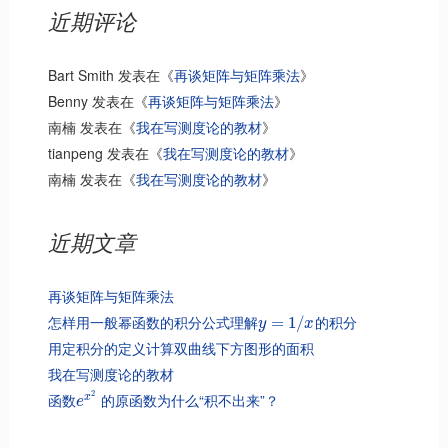
近期评论
Bart Smith
发表在《
再谈矩阵与矩阵乘法
》
Benny
发表在《
再谈矩阵与矩阵乘法
》
南楠
发表在《
我在写测度论的教材
》
tianpeng
发表在《
我在写测度论的教材
》
南楠
发表在《
我在写测度论的教材
》
近期文章
再谈矩阵与矩阵乘法
怎样用一般幂函数的积分公式理解
的积分
=
1
/
y
x
用定积分的定义计算双曲线下方图形的面积
我在写测度论的教材
2
函数
的原函数为什么“积不出来”？
x
e