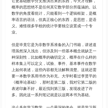
它更基础数学分支推演出来的东西，今天才理解，
概率的思想绝不是任何其它数学部分所蕴涵的。以
数学的角度看统计，只能看到一个逻辑框架，是概
率语言的语法，但真正核心的东西，是思想，是语
义。难怪很多学校的统计学要独立设置成一个专
业。
但是毕竟它是为非数学系准备的入门书籍，讲述道
理虽然深入浅出，但涉及到一些基本概念就缺乏一
种深刻性，比如概率的确切定义，概率在什么样的
样本集上可以定义，试验、事件、基本事件在数学
上如何表述，这些内容都无法解释清楚。这就还需
要一本数学系用书作为补充。大学时看过李贤平的
《概率论基础》，那时是第二版，我对它第二版的
表述印象不好，最近找到第三版，发现改进了许
多。因此这一系列笔记就是以这两本书为基础。
这么多年学习数学，一个最深的体会，就是学习新