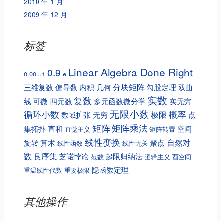
2010 年 1 月
2009 年 12 月
标签
Linear Algebra Done Right
0.9
0.00...1
e
分块矩阵
三维复数
偏导数
内积
几何
勾股定理
双曲
实数
复数
线
可微
四元数
多元函数微分学
实无穷
无限小数
循环小数
概率
极限
数域扩张
无穷
点
矩阵
矩阵乘法
集拓扑
直和
空间
直觉主义
矩阵转置
线性变换
自然对
旋转
算术
聚点
线性函数
线性无关
数
良序集
芝诺悖论
超限归纳法
范数
逻辑主义
酉空间
隐函数定理
重温线性代数
重要极限
其他操作