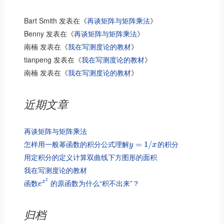
Bart Smith
发表在《
再谈矩阵与矩阵乘法
》
Benny
发表在《
再谈矩阵与矩阵乘法
》
南楠
发表在《
我在写测度论的教材
》
tianpeng
发表在《
我在写测度论的教材
》
南楠
发表在《
我在写测度论的教材
》
近期文章
再谈矩阵与矩阵乘法
怎样用一般幂函数的积分公式理解
的积分
=
1
/
y
x
用定积分的定义计算双曲线下方图形的面积
我在写测度论的教材
2
函数
的原函数为什么“积不出来”？
x
e
归档