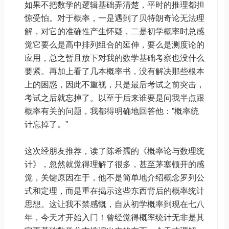
如果不把数学的逻辑基础弄清楚，平时的推理都担
惊受怕。对于概率，一是遇到了贝特朗奇论无法理
解，对它的准确性产生怀疑，二是初学概率时总感
觉它要么是高中排列组合的延伸，要么是测度论的
应用，总之暂且放下对我的数学基础考察也没什么
要紧。再加上看了几本概率书，没有解决那些根本
上的困惑，因此不重视，只是最后考试之前突击，
考试之后就忘掉了。以至于后来谁要是问我半点跟
概率有关的问题，我都得明确地回答他：”概率统
计忘掉了。”
这次经朋友推荐，读了陈希孺的《概率论与数理统
计》，忽然就觉得理解了很多，甚至茅塞顿开的感
觉，关键原因在于，他不是简单地介绍概念罗列公
式和定理，而是重在揭示这些东西背后的概率统计
思想。这让我不禁感慨，自从初学概率到现在七八
年，今天才开始入门！曾经觉得概率统计无非是其