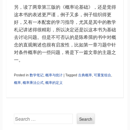
另，读了两章第三版的《概率论基础》，还是觉得
这本书的表述更严谨，例子又多，例子组织得更
好，又有一本配套的学习指导，尤其是其中的教学
札记讲述得很精彩，所以决定还是以这本书为基础
去讨论问题。但是不可否认的是陈希孺的书中对概
念的直观阐述也很有启发性，比如第一章习题中针
对条件概率的一些问题，将是下一篇文章的主题之
一。
Posted in
数学笔记
,
概率与统计
|
Tagged
古典概率
,
可重复组合
,
概率
,
概率乘法公式
,
概率的定义
Search