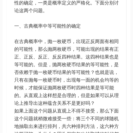
性的确定，一类是概率定义的严格化。下面分别讨
论这两个问题。
一、古典概率中等可能性的确定
在古典概率中，抛一枚硬币，出现正反两面有相同
的可能性，那么抛两枚硬币，可能出现的结果有正
正、正反、反正、反反四种结果。这四种结果也是
等可能的。但是，抛两枚硬币结果的等可能性，是
否依赖于抛一枚硬币结果的等可能性？也就是说，
只有在抛每一枚硬币时，出现每一面的机会均等的
时候，才能保证抛两枚硬币时四种结果是等可能
的。从直观上这样想是合理的，但是如果可以从理
论上推导出这种蕴含关系不是更好吗？
如果上面这个问题从直观上不得不接受，那么下面
这个问题就稍微难接受一些：将三个不同的球随机
地抽取出来进行排列，共六种排列方法，这六种方