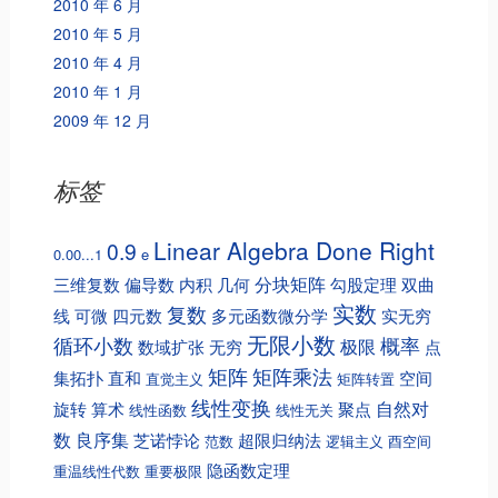
2010 年 6 月
2010 年 5 月
2010 年 4 月
2010 年 1 月
2009 年 12 月
标签
Linear Algebra Done Right
0.9
0.00...1
e
分块矩阵
三维复数
偏导数
内积
几何
勾股定理
双曲
实数
复数
线
可微
四元数
多元函数微分学
实无穷
无限小数
循环小数
概率
极限
数域扩张
无穷
点
矩阵
矩阵乘法
集拓扑
直和
空间
直觉主义
矩阵转置
线性变换
自然对
旋转
算术
聚点
线性函数
线性无关
数
良序集
芝诺悖论
超限归纳法
范数
逻辑主义
酉空间
隐函数定理
重温线性代数
重要极限