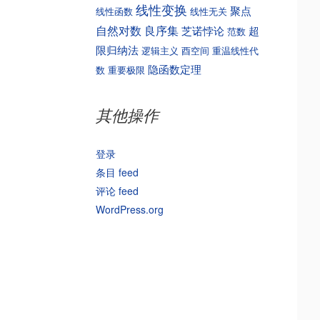
线性变换
聚点
线性函数
线性无关
自然对数
良序集
芝诺悖论
超
范数
限归纳法
逻辑主义
酉空间
重温线性代
隐函数定理
数
重要极限
其他操作
登录
条目 feed
评论 feed
WordPress.org