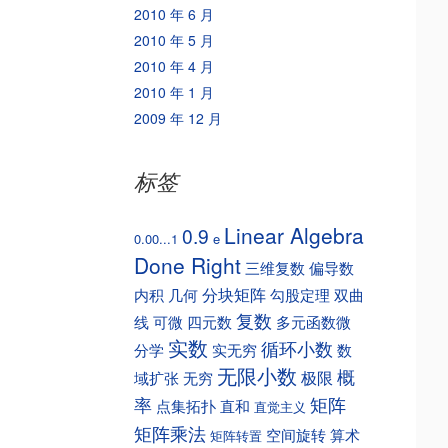
2010 年 6 月
2010 年 5 月
2010 年 4 月
2010 年 1 月
2009 年 12 月
标签
Linear Algebra
0.9
0.00...1
e
Done Right
三维复数
偏导数
分块矩阵
内积
几何
勾股定理
双曲
复数
线
可微
四元数
多元函数微
实数
循环小数
分学
实无穷
数
无限小数
概
极限
域扩张
无穷
矩阵
率
点集拓扑
直和
直觉主义
矩阵乘法
空间旋转
算术
矩阵转置