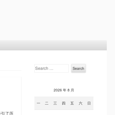
Search
2026 年 8 月
一
二
三
四
五
六
日
吸引了历