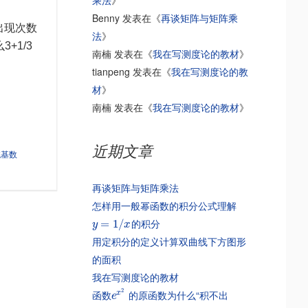
乘法
》
Benny
发表在《
再谈矩阵与矩阵乘
出现次数
法
》
+1/3
南楠
发表在《
我在写测度论的教材
》
tianpeng
发表在《
我在写测度论的教
材
》
南楠
发表在《
我在写测度论的教材
》
近期文章
统基数
再谈矩阵与矩阵乘法
怎样用一般幂函数的积分公式理解
的积分
=
1
/
y
x
用定积分的定义计算双曲线下方图形
的面积
我在写测度论的教材
2
函数
的原函数为什么“积不出
x
e