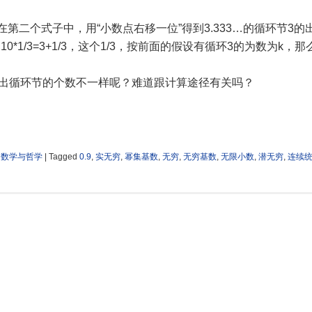
在第二个式子中，用“小数点右移一位”得到3.333…的循环节3的
0*1/3=3+1/3，这个1/3，按前面的假设有循环3的为数为k，那么3
方法得出循环节的个数不一样呢？难道跟计算途径有关吗？
的数学与哲学
|
Tagged
0.9
,
实无穷
,
幂集基数
,
无穷
,
无穷基数
,
无限小数
,
潜无穷
,
连续