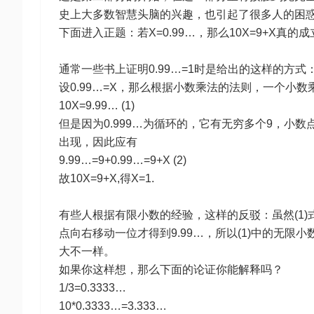
史上大多数智慧头脑的兴趣，也引起了很多人的困
下面进入正题：若X=0.99…，那么10X=9+X真的
通常一些书上证明0.99…=1时是给出的这样的方式
设0.99…=X，那么根据小数乘法的法则，一个小
10X=9.99… (1)
但是因为0.999…为循环的，它有无穷多个9，小
出现，因此应有
9.99…=9+0.99…=9+X (2)
故10X=9+X,得X=1.
有些人根据有限小数的经验，这样的反驳：虽然(1)式右
点向右移动一位才得到9.99…，所以(1)中的无
大不一样。
如果你这样想，那么下面的论证你能解释吗？
1/3=0.3333…
10*0.3333…=3.333…