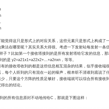
n
n
n
.
n
可能觉得这只是形式上的对应关系，这些元素只是形式上构成了
的乘法在哪里呢？其实关系大得很。考虑一下发射站每发射一条
会是什么样子？比如第一个接收塔接到的是所有发射塔给它发的信息，
的是 y2=a21x1+a22x2+…+a2nxn，等等。
所有的接收塔收到的都是这些信息相互混杂的结果，似乎接收端
话，每个人听到的只有混在一起的噪声，根本听不清谁到底说了
塔少，只要这个方阵的性质足够好，接收端就可以综合所有接收
究得出的结论。
到的所有信息原封不动地传给C，那就是下图这样：