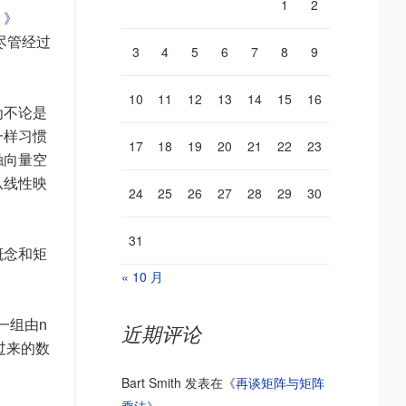
1
2
）》
尽管经过
3
4
5
6
7
8
9
10
11
12
13
14
15
16
为不论是
一样习惯
17
18
19
20
21
22
23
触向量空
从线性映
24
25
26
27
28
29
30
。
31
概念和矩
« 10 月
一组由n
近期评论
过来的数
Bart Smith
发表在《
再谈矩阵与矩阵