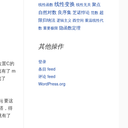
线性变换
聚点
线性函数
线性无关
自然对数
良序集
芝诺悖论
超
范数
限归纳法
逻辑主义
酉空间
重温线性代
隐函数定理
数
重要极限
其他操作
登录
位置C的
条目 feed
有了 m
评论 feed
成了
WordPress.org
j 要这
转塔，得
是就有了