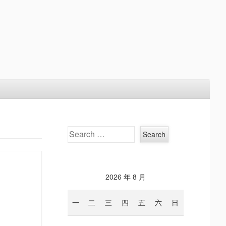
Search
2026 年 8 月
一
二
三
四
五
六
日