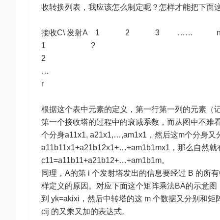
收转换列表，我应该怎么制定呢？怎样才能把下面
接收C\ 发射A 1 2 3 …… 
1 ?
2
…
r
根据这个表中元素的定义，第一行第一列的元素（记为
第一个接收塔的过程中的衰减系数，而从图中不难看出
个分身a11x1, a21x1,…,am1x1，然后这
a11b11x1+a21b12x1+…+am1b1mx1，那么自然就
c11=a11b11+a21b12+…+am1b1m。
同理，A的第 i 个发射塔发出的信息要经过 B 的所有
样定义的原因。对应下面这个矩阵乘法BA的示意图：发射
到 yk=akixi，然后中转塔的这 m 个数据又分别和矩
cij 的又乘又加的表达式。