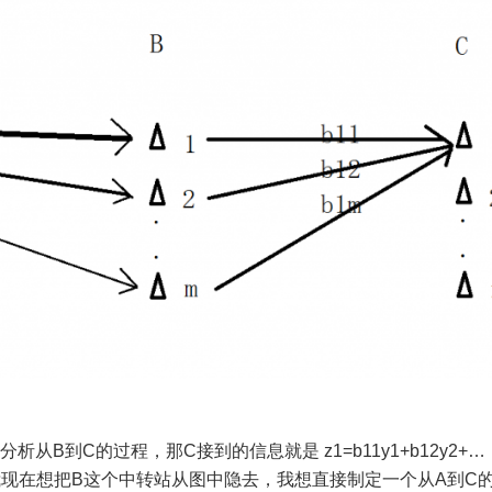
B到C的过程，那C接到的信息就是 z1=b11y1+b12y2+…
。但是，我现在想把B这个中转站从图中隐去，我想直接制定一个从A到C