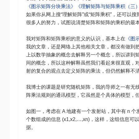
《图示矩阵分块乘法》
《理解矩阵与矩阵乘积（三
如果你从网上搜“理解矩阵”或“矩阵乘积”，还可
很多人的努力，试图说清楚矩阵和矩阵的乘积的最
我对矩阵和矩阵乘积的意义的认识，基本上在
《图
我的文章，还是网络上其他相关文章，都没有做到
上以数学抽象的概念去解释另一个概念，所以讲到
间的概念，所以这种解释虽然我们看起来很直观，
射的复合的观点去定义矩阵的乘法，但仍然解释不
我博士的课题是研究随机矩阵，我的导师之一有无
阵乘法规则的通讯模型，它虽然是个具体的模型，
如图一，考虑在 A 地建有一个发射站，其中有 n 
个数组成的信息 (x1,x2,…,xn)，这样，这组
据。