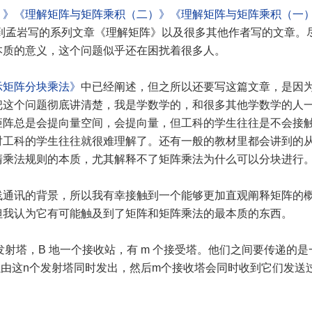
）》
《理解矩阵与矩阵乘积（二）》
《理解矩阵与矩阵乘积（一
以搜到孟岩写的系列文章《理解矩阵》以及很多其他作者写的文章。
本质的意义，这个问题似乎还在困扰着很多人。
示矩阵分块乘法》
中已经阐述，但之所以还要写这篇文章，是因
把这个问题彻底讲清楚，我是学数学的，和很多其他学数学的人
矩阵总是会提向量空间，会提向量，但工科的学生往往是不会接
对工科的学生往往就很难理解了。还有一般的教材里都会讲到的
清乘法规则的本质，尤其解释不了矩阵乘法为什么可以分块进行
线通讯的背景，所以我有幸接触到一个能够更加直观阐释矩阵的
但我认为它有可能触及到了矩阵和矩阵乘法的最本质的东西。
个发射塔，B 地一个接收站，有 m 个接受塔。他们之间要传递的是
信息可以由这n个发射塔同时发出，然后m个接收塔会同时收到它们发送