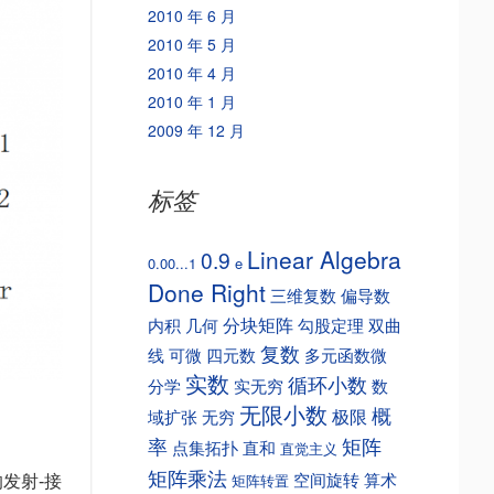
2010 年 6 月
2010 年 5 月
2010 年 4 月
2010 年 1 月
2009 年 12 月
标签
Linear Algebra
0.9
0.00...1
e
Done Right
三维复数
偏导数
分块矩阵
内积
几何
勾股定理
双曲
复数
线
可微
四元数
多元函数微
实数
循环小数
分学
实无穷
数
无限小数
概
极限
域扩张
无穷
矩阵
率
点集拓扑
直和
直觉主义
矩阵乘法
空间旋转
算术
矩阵转置
的发射-接