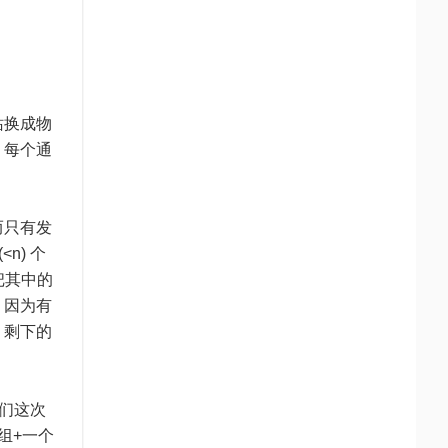
站换成物
，每个通
而只有发
n) 个
把其中的
。因为有
，剩下的
们这次
组+一个