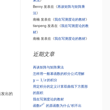
乘法
》
Benny
发表在《
再谈矩阵与矩阵乘
法
》
南楠
发表在《
我在写测度论的教材
》
tianpeng
发表在《
我在写测度论的教
材
》
南楠
发表在《
我在写测度论的教材
》
近期文章
再谈矩阵与矩阵乘法
怎样用一般幂函数的积分公式理解
的积分
=
1
/
y
x
用定积分的定义计算双曲线下方图形
的面积
塔发出的
我在写测度论的教材
2
函数
的原函数为什么“积不出
x
e