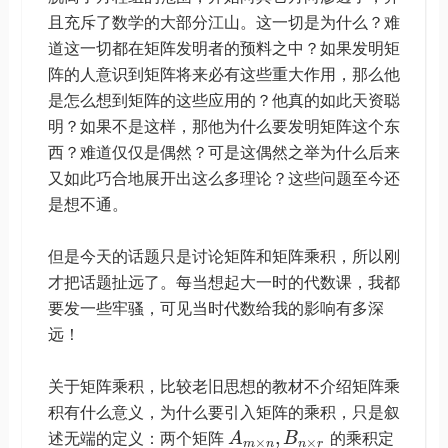
且充斥了数学的大部分江山。这一切是为什么？难
道这一切都在矩阵发明者的预料之中？如果发明矩
阵的人意识到矩阵将来必有这些重大作用，那么他
是怎么想到矩阵的这些应用的？他真的如此天资聪
明？如果不是这样，那他为什么要发明矩阵这个东
西？难道仅仅是偶然？可是这偶然之举为什么后来
又如此巧合地展开出这么多理论？这些问题至今还
是想不通。
但是今天的话题只是讨论矩阵和矩阵乘积，所以刚
才把话题扯远了。每当想起大一时的代数课，我都
要发一些牢骚，可见当时代数给我的影响有多深
远！
关于矩阵乘积，比较老旧思想的教材不介绍矩阵乘
积有什么意义，为什么要引入矩阵的乘积，只是叙
,
述无端的定义：两个矩阵
A
B
的乘积定
×
×
m
n
n
r