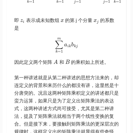
=
1
=
1
=
1
=
1
=
1
j
j
k
k
k
即
z
表示成未知数组
x
的第 j 个分量
x
的系数
i
j
是
m
∑
a
b
i
k
k
j
=
1
k
因此定义两个矩阵
A
和
B
的乘积如上所述。
第一种讲述就是从第二种讲述的思想方法来的，却
连定义的背景和来历什么的都没有讲，这显然是十
分唐突的。况且这两种矩阵乘积定义的讲述都只是
蛮力运算，如果只是为了定义出矩阵乘法的表达
式，这两种讲述方式尚可接受，尤其是第二种讲
法，提及了矩阵乘法就相当于两个线性变换的复
合。但是接下来，要接触到矩阵乘法的更深层次的
规律时，这样定义出的矩阵乘法就显得有些奇怪