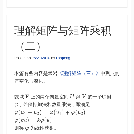
理解矩阵与矩阵乘积
（二）
Posted on
06/21/2010
by
tianpeng
本篇有些内容是孟岩
《理解矩阵（三）》
中观点的
严密化与深化。
F
数域
上的两个向量空间
U
到
V
的一个映射
φ
，若保持加法和数量乘法，即满足
(
+
)
=
(
)
+
(
)
φ
u
u
φ
u
φ
u
1
2
1
2
(
)
=
(
)
φ
k
u
k
φ
u
则称
φ
为线性映射。