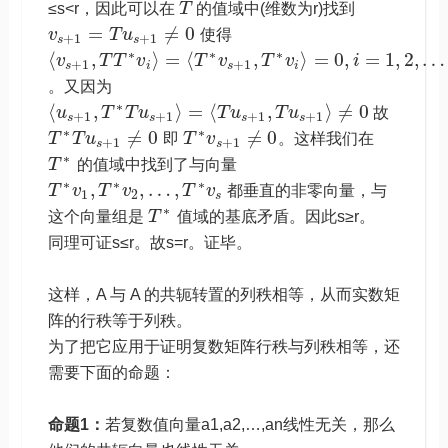
≤s<r，因此可以在
T
的值域中(维数为r)找到
=
≠
0
v
T
u
使得
+
1
+
1
s
s
∗
∗
∗
⟨
,
⟩
=
⟨
,
⟩
=
0
,
=
1
,
2
,
…
v
T
T
v
T
v
T
v
i
+
1
+
1
s
i
s
i
。又因为
∗
⟨
,
⟩
=
⟨
,
⟩
≠
0
u
T
T
u
T
u
T
u
故
+
1
+
1
+
1
+
1
s
s
s
s
∗
∗
≠
0
≠
0
T
T
u
即
T
v
。这样我们在
+
1
+
1
s
s
∗
T
的值域中找到了与向量
∗
∗
∗
,
,
…
,
T
v
T
v
T
v
都垂直的非零向量，与
1
2
s
∗
这个向量组是
T
值域的基底矛盾。因此s≥r。
同理可证s≤r。故s=r。证毕。
这样，A 与 A 的共轭转置的列秩相等，从而实数矩
阵的行秩等于列秩。
为了把它应用于证明复数矩阵行秩与列秩相等，还
需要下面的命题：
命题1：
若复数值向量a1,a2,…,an线性无关，那么