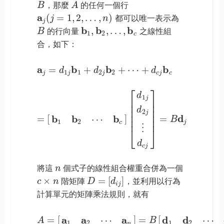
B
，那麼
A
的任何一個行
a
(
=
1
,
2
,
…
,
)
j
n
都可以唯一表示為
j
b
b
b
,
,
…
,
B
的行向量
之線性組
1
2
c
合，如下：
a
b
b
b
=
+
+
⋯
+
d
d
d
1
1
2
2
j
j
j
c
j
c
⎡
⎤
d
1
j
⎢
⎥
⎢
⎥
⎢
⎥
d
2
j
⎢
⎥
d
b
b
b
=
[
]
=
⋯
B
⎢
⎥
1
2
j
c
⋮
⎣
⎦
d
c
j
將這
n
個式子的線性組合權重合併為一個
×
=
[
]
c
n
階矩陣
D
d
，並利用以行為
i
j
計算單元的矩陣乘法規則，就有
a
a
a
d
d
=
[
]
=
[
⋯
⋯
A
B
1
2
1
2
n