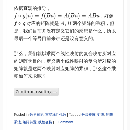
依据直观的推导，
∘
(
)
=
(
)
=
(
)
=
f
g
u
f
B
u
A
B
u
A
B
u
，好像
∘
,
f
g
对应的矩阵就是
A
B
两个矩阵的乘积，但
是，我们目前并没有定义它们的乘积是什么，所以
最后一个等号目前来讲还是没有意义的。
那么，我们就以求两个线性映射的复合映射所对应
的矩阵为目的，定义两个线性映射的复合所对应的
矩阵就是这两个映射对应矩阵的乘积，那么这个乘
积如何来求呢？
Continue reading
→
Posted in
数学日记
,
重温线性代数
|
Tagged
分块矩阵
,
矩阵
,
矩阵
乘法
,
矩阵转置
,
线性变换
|
1 Comment