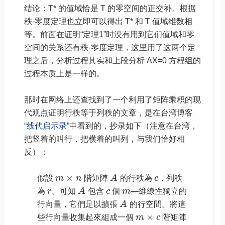
结论：T* 的值域恰是 T 的零空间的正交补。根据
秩-零度定理也立即可以得出 T* 和 T 值域维数相
等。前面在证明“定理1”时没有用到它们值域和零
空间的关系还有秩-零度定理，这里用了这两个定
理之后，分析过程其实和上段分析 AX=0 方程组的
过程本质上是一样的。
那时在网络上还查找到了一个利用了矩阵乘积的现
代观点证明行秩等于列秩的文章，是在台湾博客
“线代启示录”
中看到的，抄录如下（注意在台湾，
把竖着的叫行，把横着的叫列，与我们恰好相
反）：
×
假設
m
n
階矩陣
A
的行秩為
c
，列秩
為
r
。可知
A
包含
c
個
m
—維線性獨立的
行向量，它們足以擴張
A
的行空間。將這
×
些行向量收集起來組成一個
m
c
階矩陣