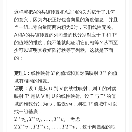
这样就把A的共轭转置和A之间的关系赋予了几何
的意义，因为内积正好包含向量的角度信息，并且
当一组非零向量两两内积为0时，它们线性无关。
A和A的共轭转置的列向量的秩分别对应于 T 和 T*
的值域的维度，能不能就此证明它们相等？从而至
少可以证明实数矩阵行秩等于列秩。这就是下面
的：
∗
定理1：
线性映射
T
的值域和其对偶映射
T
的值
域有相同的维数。
证明：
设 T 是从 U 到 V 的线性映射，则 T 的对偶
映射 T* 是从 V 到 U 的线性映射。设 T 与 T* 的值
域的维数分别为r,s，假设s<r，则在 T* 值域中可以
找一组基底：
∗
∗
∗
,
,
…
,
T
v
T
v
T
v
，考虑
1
2
s
∗
∗
∗
,
,
…
,
T
T
v
T
T
v
T
T
v
，这个向量组的秩
1
2
s