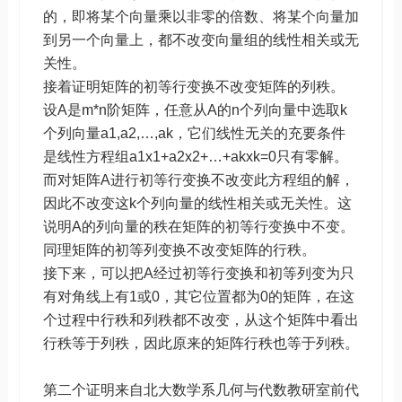
的，即将某个向量乘以非零的倍数、将某个向量加
到另一个向量上，都不改变向量组的线性相关或无
关性。
接着证明矩阵的初等行变换不改变矩阵的列秩。
设A是m*n阶矩阵，任意从A的n个列向量中选取k
个列向量a1,a2,…,ak，它们线性无关的充要条件
是线性方程组a1x1+a2x2+…+akxk=0只有零解。
而对矩阵A进行初等行变换不改变此方程组的解，
因此不改变这k个列向量的线性相关或无关性。这
说明A的列向量的秩在矩阵的初等行变换中不变。
同理矩阵的初等列变换不改变矩阵的行秩。
接下来，可以把A经过初等行变换和初等列变为只
有对角线上有1或0，其它位置都为0的矩阵，在这
个过程中行秩和列秩都不改变，从这个矩阵中看出
行秩等于列秩，因此原来的矩阵行秩也等于列秩。
第二个证明来自北大数学系几何与代数教研室前代