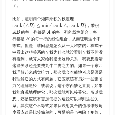
了。
比如，证明两个矩阵乘积的秩定理
r
a
n
k
(
)
≤
m
i
n
{
r
a
n
k
,
r
a
n
k
}
A
B
A
B
，乘积
A
B
的每一列都是
A
的每一列的线性组合，每一
行都是
B
的每一行的线性组合，从而证明这个不
等式。但是，请问您是怎么从一大堆数的计算式子
中看出这些关系的？我为什么就没看到？我不但没
有看到，就算人家给我指出这种关系，我要想看清
这些关系还是要费九牛二虎之力的。如果一个东西
我理解起来感觉吃力，那么我会本能地考虑是否是
我理解它的方式有问题，它应该还有另外一些更省
力的理解途径，或者说，这个东西缺乏直观，如果
我能直观地理解它，那么我就可以接受它。所以我
想，还是应该有更加便捷的途径可以得到这些关
系。其实这个不等式如果从映射复合的值域维数角
度看应该是比较简单的，可惜的是当初除了矩阵，