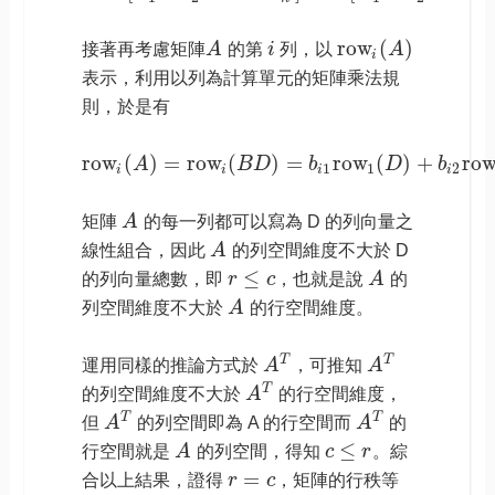
r
o
w
(
)
接著再考慮矩陣
A
的第
i
列，以
A
i
表示，利用以列為計算單元的矩陣乘法規
則，於是有
r
o
w
(
)
=
r
o
w
(
)
=
r
o
w
(
)
+
r
o
A
B
D
b
D
b
1
1
2
i
i
i
i
矩陣
A
的每一列都可以寫為 D 的列向量之
線性組合，因此
A
的列空間維度不大於 D
≤
的列向量總數，即
r
c
，也就是說
A
的
列空間維度不大於
A
的行空間維度。
T
T
運用同樣的推論方式於
A
，可推知
A
T
的列空間維度不大於
A
的行空間維度，
T
T
但
A
的列空間即為 A 的行空間而
A
的
≤
行空間就是
A
的列空間，得知
c
r
。綜
=
合以上結果，證得
r
c
，矩陣的行秩等