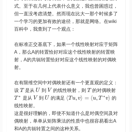
式。至于在几何上代表什么意义，我也曾困惑过，
但一直没考虑清楚。然而现在比大一那个时候多了
一个学习的更加有效的途径，那就是网络。在wiki
百科中，我查到了一个观点：
在标准正交基底下，如果一个线性映射对应于矩阵
A，那么A的转置恰好对应这个线性映射的转置映
射，A的共轭转置恰好对应这个线性映射的对偶映
射。
在有限维空间中对偶映射还有一个更直观的定义：
设
T
是从
U
到
V
的线性映射，则
T
的对偶映射
∗
∗
⟨
,
⟩
=
⟨
,
⟩
T
是从
V
到
U
的满足
T
u
v
u
T
v
的
线性映射。
这是很好理解的，即使不知道什么是对偶空间及对
偶映射，单单从矩阵乘法的性质中也很容易看出A
和A的共轭转置之间的这种关系。