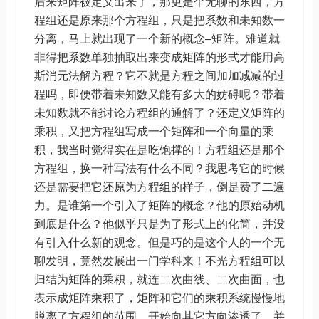
后来矩阵被定义出来了，那更是个无聊的东西，方
程组还是原来那个方程组，只是把系数和未知数一
分离，马上就出现了一个新的概念–矩阵。难道就
非得把系数单独抽取出来变成矩阵的形式才能用高
斯消元法解方程？它不就是方程之间加加减减的过
程吗，即便带着未知数又能有多大的妨碍呢？带着
未知数就不能讨论方程组的通解了？还定义矩阵的
乘积，又把方程组写成一个矩阵和一个向量的乘
积，我当时觉得实在是吃饱撑的！方程组还是那个
方程组，换一种写法有什么不同？我思考它的时候
还是需要把它还原为方程组的样子，倒是费了二遍
力。是谁第一个引入了矩阵的概念？他的原始动机
到底是什么？他似乎只是为了形式上的化简，并没
有引入什么新的观念。但是巧的是这个人的一个无
聊发明，竟然发展出一门学科来！不光方程组可以
归结为矩阵的乘积，就连二次曲线、二次曲面，也
表示成矩阵乘积了，矩阵和它们的乘积系统慢慢地
脱离了方程组的范围，开始向其它方向渗透了，并