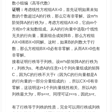
数小组编《高等代数》
证明：
考虑线性方程组AX=0，首先证明如果未知
数的个数超过A的行秩，那么它有非零解。设m*n
阶矩阵A的行秩为r，考虑方程组AX=0，它由m个
方程n个未知数组成。从A的行向量中选取r个线性
无关的行向量，重新组合成矩阵B，那么方程组
AX=0和BX=0同解。这时，如果B的列数大于行
数，那么方程组BX=0必有非零解，从而AX=0也有
非零解。
接着证明行秩等于列秩。设m*n阶矩阵A的行秩为
r，列秩为s。考虑A的任意r+1个列向量组成的矩阵
C，因为C的行秩不大于r（因为C的行向量都是A
的行向量的一部分分量组成的），所以CX=0有非
零解，这说明这r+1个列向量线性相关。所以A的
列秩最大为r，即s<=r。同理可证r<=s，因此s=r。
有了行秩等于列秩的性质，完全可以用行秩或列秩