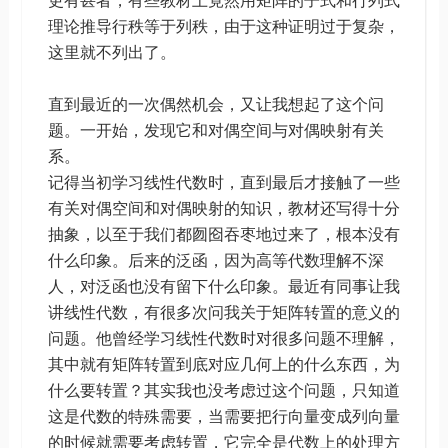
更有甚者，有些教材上竟然用矩阵的子式和行列式
理论推导行秩等于列秩，由于这种证明过于复杂，
这里就不列出了。
直到最近的一次偶然机会，又让我想起了这个问
题。一开始，发现它和对偶空间与对偶映射有关
系。
记得当初学习线性代数时，直到最后才接触了一些
有关对偶空间和对偶映射的知识，教材还写得十分
抽象，以至于我们都囫囵吞枣地过来了，根本没有
什么印象。后来的泛函，因为高等代数理解不深
人，对泛函也没有留下什么印象。最近有同事让我
讲线性代数，有很多次问我关于矩阵转置的意义的
问题。他曾经学习线性代数时对很多问题不理解，
其中就有矩阵转置到底对应几何上的什么东西，为
什么要转置？其实我也没考虑过这个问题，只知道
这是代数的特殊需要，当需要把行向量变成列向量
的时候就需要考虑转置，它完全是代数上的处理方