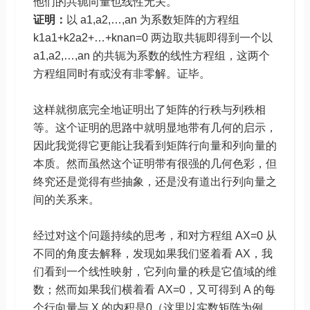
他们的共轭向量也线性无关。
证明：
以 a1,a2,…,an 为系数矩阵的方程组
k1a1+k2a2+…+knan=0 两边取共轭即得到一个以
a1,a2,…,an 的共轭为系数的线性方程组，这两个
方程组同时有或没有非零解。证毕。
这样就彻底完全地证明出了矩阵的行秩与列秩相
等。这个证明的思路中就明显地带有几何的启示，
因此我觉得它更能让我看到矩阵行向量和列向量的
本质。然而虽然这个证明带有很强的几何色彩，但
终究还是觉得有些抽象，还是没有道出行列向量之
间的关系来。
经过对这个问题持续的思考，和对方程组 AX=0 从
不同的角度去解释，发现如果我们竖着看 AX，我
们看到一个线性映射，它列向量的秩是它值域的维
数；然而如果我们横着看 AX=0，又可得到 A 的每
个行向量与 X 的内积是0（这里以实数矩阵为例，