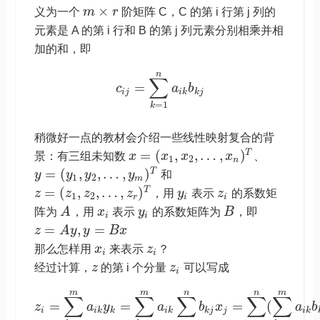
×
义为一个
m
r
阶矩阵 C，C 的第 i 行第 j 列的
元素是 A 的第 i 行和 B 的第 j 列元素分别相乘并相
加的和，即
n
∑
=
c
a
b
i
j
i
k
k
j
=
1
k
稍微好一点的教材会介绍一些线性映射复合的背
=
(
,
,
…
,
)
T
景：有三组未知数
x
x
x
x
、
1
2
n
=
(
,
,
…
,
)
T
y
y
y
y
和
1
2
m
=
(
,
,
…
,
)
T
z
z
z
z
，用
y
表示
z
的系数矩
1
2
r
i
i
阵为
A
，用
x
表示
y
的系数矩阵为
B
，即
i
i
=
,
=
z
A
y
y
B
x
那么怎样用
x
来表示
z
？
i
i
经过计算，
z
的第 i 个分量
z
可以写成
i
m
m
n
n
m
∑
∑
∑
∑
∑
=
=
=
(
z
a
y
a
b
x
a
b
i
i
k
k
i
k
k
j
j
i
k