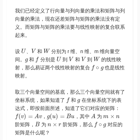
我们已经定义了行向量与列向量的乘法和矩阵与列
向量的乘法，现在还差矩阵与矩阵的乘法没有定
义。而矩阵与矩阵的乘法要与线性映射的复合联系
起来。
设
U
、
V
和
W
分别为 r 维、n 维、m 维向量空
间。
g
和
f
分别是
U
到
V
和
V
到
W
的线性映
∘
射，那么易证两个线性映射的复合
f
g
也是线性
映射。
取三个向量空间的基底，那么三个向量空间就有了
坐标系统，如果知道了
f
和
g
在坐标系统下的表
达式，即按前面所述，知道了它们对应的矩阵：
(
)
=
(
)
=
×
f
v
A
v
，
g
u
B
u
，其中
A
为
m
n
×
∘
阶矩阵，
B
为
n
r
阶矩阵，那么
f
g
对应的
矩阵是什么呢？