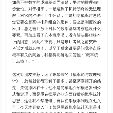
如果不把数学的逻辑基础弄清楚，平时的推理都担
惊受怕。对于概率，一是遇到了贝特朗奇论无法理
解，对它的准确性产生怀疑，二是初学概率时总感
觉它要么是高中排列组合的延伸，要么是测度论的
应用，总之暂且放下对我的数学基础考察也没什么
要紧。再加上看了几本概率书，没有解决那些根本
上的困惑，因此不重视，只是最后考试之前突击，
考试之后就忘掉了。以至于后来谁要是问我半点跟
概率有关的问题，我都得明确地回答他：”概率统
计忘掉了。”
这次经朋友推荐，读了陈希孺的《概率论与数理统
计》，忽然就觉得理解了很多，甚至茅塞顿开的感
觉，关键原因在于，他不是简单地介绍概念罗列公
式和定理，而是重在揭示这些东西背后的概率统计
思想。这让我不禁感慨，自从初学概率到现在七八
年，今天才开始入门！曾经觉得概率统计无非是其