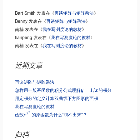
Bart Smith
发表在《
再谈矩阵与矩阵乘法
》
Benny
发表在《
再谈矩阵与矩阵乘法
》
南楠
发表在《
我在写测度论的教材
》
tianpeng
发表在《
我在写测度论的教材
》
南楠
发表在《
我在写测度论的教材
》
近期文章
再谈矩阵与矩阵乘法
怎样用一般幂函数的积分公式理解
的积分
=
1
/
y
x
用定积分的定义计算双曲线下方图形的面积
我在写测度论的教材
2
函数
的原函数为什么“积不出来”？
x
e
归档