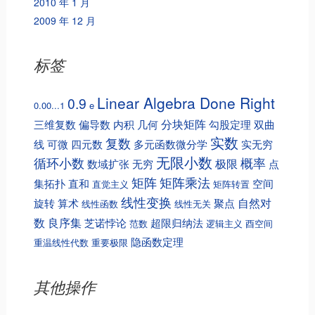
2010 年 1 月
2009 年 12 月
标签
Linear Algebra Done Right
0.9
0.00...1
e
分块矩阵
三维复数
偏导数
内积
几何
勾股定理
双曲
实数
复数
线
可微
四元数
多元函数微分学
实无穷
无限小数
循环小数
概率
极限
数域扩张
无穷
点
矩阵
矩阵乘法
集拓扑
直和
空间
直觉主义
矩阵转置
线性变换
自然对
旋转
算术
聚点
线性函数
线性无关
数
良序集
芝诺悖论
超限归纳法
范数
逻辑主义
酉空间
隐函数定理
重温线性代数
重要极限
其他操作