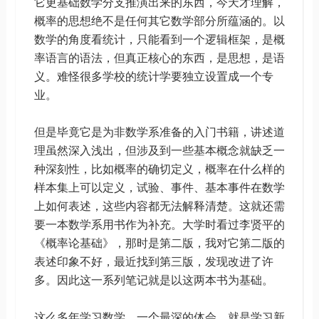
它更基础数学分支推演出来的东西，今天才理解，
概率的思想绝不是任何其它数学部分所蕴涵的。以
数学的角度看统计，只能看到一个逻辑框架，是概
率语言的语法，但真正核心的东西，是思想，是语
义。难怪很多学校的统计学要独立设置成一个专
业。
但是毕竟它是为非数学系准备的入门书籍，讲述道
理虽然深入浅出，但涉及到一些基本概念就缺乏一
种深刻性，比如概率的确切定义，概率在什么样的
样本集上可以定义，试验、事件、基本事件在数学
上如何表述，这些内容都无法解释清楚。这就还需
要一本数学系用书作为补充。大学时看过李贤平的
《概率论基础》，那时是第二版，我对它第二版的
表述印象不好，最近找到第三版，发现改进了许
多。因此这一系列笔记就是以这两本书为基础。
这么多年学习数学，一个最深的体会，就是学习新