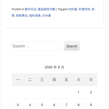
Posted in
数学日记
,
重温线性代数
|
Tagged
列向量
,
对偶空间
,
矩
阵
,
矩阵乘法
,
线性变换
,
行向量
Search
2026 年 8 月
一
二
三
四
五
六
日
1
2
3
4
5
6
7
8
9