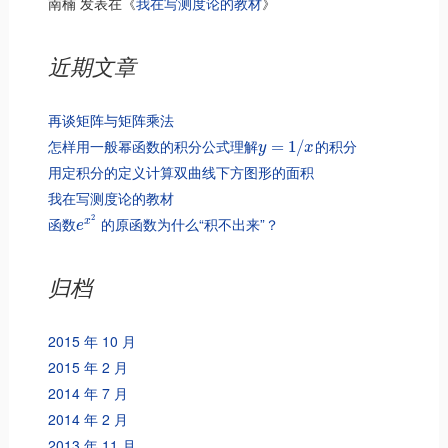
南楠
发表在《
我在写测度论的教材
》
近期文章
再谈矩阵与矩阵乘法
怎样用一般幂函数的积分公式理解
的积分
=
1
/
y
x
用定积分的定义计算双曲线下方图形的面积
我在写测度论的教材
2
函数
的原函数为什么“积不出来”？
x
e
归档
2015 年 10 月
2015 年 2 月
2014 年 7 月
2014 年 2 月
2013 年 11 月