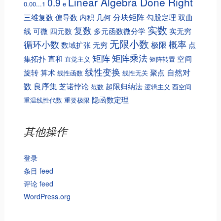
Linear Algebra Done Right
0.9
0.00...1
e
分块矩阵
三维复数
偏导数
内积
几何
勾股定理
双曲
实数
复数
线
可微
四元数
多元函数微分学
实无穷
无限小数
循环小数
概率
极限
数域扩张
无穷
点
矩阵
矩阵乘法
集拓扑
直和
空间
直觉主义
矩阵转置
线性变换
自然对
旋转
算术
聚点
线性函数
线性无关
数
良序集
芝诺悖论
超限归纳法
范数
逻辑主义
酉空间
隐函数定理
重温线性代数
重要极限
其他操作
登录
条目 feed
评论 feed
WordPress.org