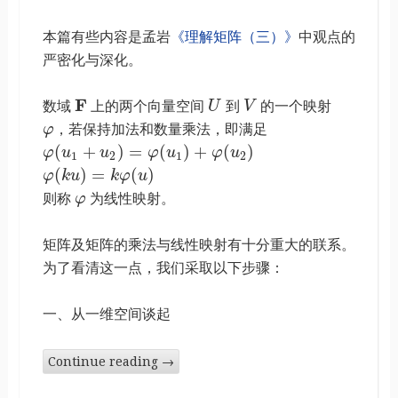
本篇有些内容是孟岩
《理解矩阵（三）》
中观点的
严密化与深化。
F
数域
上的两个向量空间
U
到
V
的一个映射
φ
，若保持加法和数量乘法，即满足
(
+
)
=
(
)
+
(
)
φ
u
u
φ
u
φ
u
1
2
1
2
(
)
=
(
)
φ
k
u
k
φ
u
则称
φ
为线性映射。
矩阵及矩阵的乘法与线性映射有十分重大的联系。
为了看清这一点，我们采取以下步骤：
一、从一维空间谈起
Continue reading
→