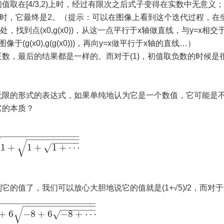
取在[4/3,2)上时，经过有限次之后式子变得在实数中无意义
2时，它最终是2。（提示：可以在图像上看到这个迭代过程，在
处，找到点(x0,g(x0))，从这一点平行于x轴做直线，与y=x相交
图像于(g(x0),g(g(x0)))，再向y=x做平行于x轴的直线…）
数，最后的结果都是一样的。而对于(1)，初值取负数的时候是
无限的形式的表达式，如果单纯地认为它是一个数值，它可能是
它的本质？
−
−
−
−
−
−
−
−
−
−
−
−
−
−
−
−
−
−
−
−
−
−
−
−
−
−
−
−
−
−
−
√
√
1
+
1
+
1
+
⋯
√
的值了，我们可以放心大胆地说它的值就是(1+√5)/2，而对于
−
−
−
−
−
−
−
−
−
−
−
−
−
−
−
−
−
−
−
−
−
−
−
−
−
−
−
−
−
−
−
−
−
−
−
−
−
−
−
−
√
+
6
−
8
+
6
−
8
+
⋯
√