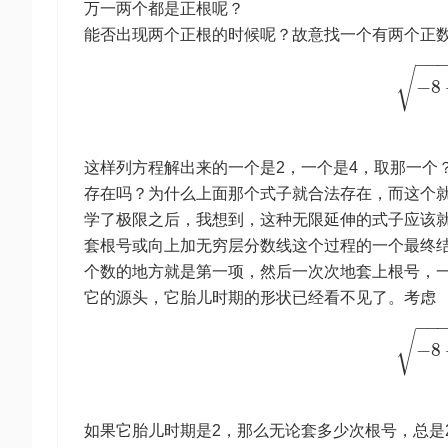
万一两个都是正根呢？
能否出现两个正根的时候呢？故意找一个有两个正
−
−
√
−
8
这样列方程解出来的一个是2，一个是4，取那一个
存在吗？为什么上面那个式子就合法存在，而这个
学了极限之后，我想到，这种无限延伸的式子应该
套根号或向上加无穷层分数线这个过程的一个最终
个数的地方就是第一项，然后一次次地套上根号，
它的源头，它胎儿时期的形状已经看不见了。考虑
−
−
√
−
8
如果它胎儿时期是2，那么无论套多少次根号，总是