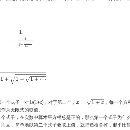
1
1
1
+
1
1
+
1
+
…
−
−
−
−
−
−
−
−
−
−
−
−
−
−
−
−
−
−
−
−
−
−
−
−
−
−
−
−
−
−
−
√
√
1
+
1
+
1
+
⋯
√
−
−
−
−
−
√
=
1
+
式子，x=1/(1+x)，对于第二个，
x
x
，每一个方
值作为无限式的取值。
二个式子，在实数中算术平方根总是正的，那么第一个式子为什
。而且，简单地以第二个式子要取正值，就把负根舍掉，似乎比