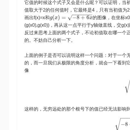
它值的时候这个式子又会是什么呢？可以证明，当初值
值取大于2的任何值时，它最终是4，只有当初值为
−
−
−
−
−
−
−
√
(
)
=
−
8
+
6
画出f(x)=x和
g
x
x
的图像，在坐标x0
(g(x0),g(x0))，再从这一点平行于y轴做直线，交g(x)
反过来思考上面的两个式子，不论初值取在哪一个正
的。不妨自己分析一下。
上面的例子是否可以说明这样一个问题：对于一个
的，而一旦我们从极限的角度分析，就会一下看到
像
这样的，无穷远处的那个根号下的值已经无法影响到它
−
−
√
−
8