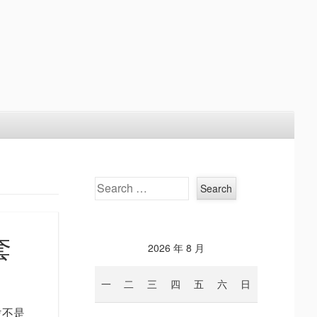
Search
套
2026 年 8 月
一
二
三
四
五
六
日
位不是