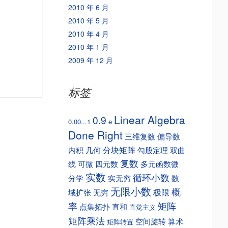
2010 年 6 月
2010 年 5 月
2010 年 4 月
2010 年 1 月
2009 年 12 月
标签
Linear Algebra
0.9
0.00...1
e
Done Right
三维复数
偏导数
分块矩阵
内积
几何
勾股定理
双曲
复数
线
可微
四元数
多元函数微
实数
循环小数
分学
实无穷
数
无限小数
概
极限
域扩张
无穷
矩阵
率
点集拓扑
直和
直觉主义
矩阵乘法
空间旋转
算术
矩阵转置