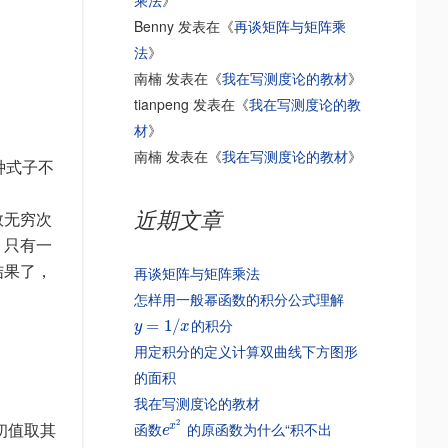
乘法
》
Benny
发表在《
再谈矩阵与矩阵乘
法
》
南楠
发表在《
我在写测度论的教材
》
tianpeng
发表在《
我在写测度论的教
材
》
南楠
发表在《
我在写测度论的教材
》
种式子不
近期文章
数无穷次
，只有一
结果了，
再谈矩阵与矩阵乘法
怎样用一般幂函数的积分公式理解
的积分
=
1
/
y
x
用定积分的定义计算双曲线下方图形
的面积
我在写测度论的教材
2
函数
的原函数为什么“积不出
x
初值取其
e