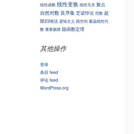
线性变换
聚点
线性函数
线性无关
自然对数
良序集
芝诺悖论
超
范数
限归纳法
逻辑主义
酉空间
重温线性代
隐函数定理
数
重要极限
其他操作
登录
条目 feed
评论 feed
WordPress.org