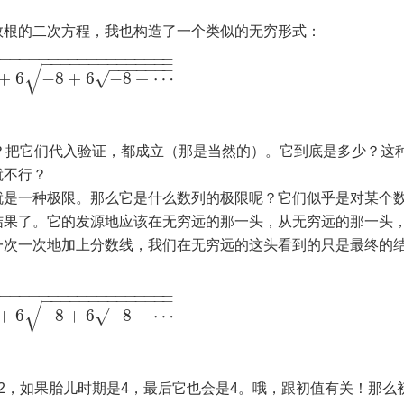
数根的二次方程，我也构造了一个类似的无穷形式：
−
−
−
−
−
−
−
−
−
−
−
−
−
−
−
−
−
−
−
−
−
−
−
−
−
−
−
−
−
−
−
−
−
−
−
−
−
−
−
−
√
+
6
−
8
+
6
−
8
+
⋯
√
？把它们代入验证，都成立（那是当然的）。它到底是多少？这
就不行？
就是一种极限。那么它是什么数列的极限呢？它们似乎是对某个
结果了。它的发源地应该在无穷远的那一头，从无穷远的那一头
一次一次地加上分数线，我们在无穷远的这头看到的只是最终的
−
−
−
−
−
−
−
−
−
−
−
−
−
−
−
−
−
−
−
−
−
−
−
−
−
−
−
−
−
−
−
−
−
−
−
−
−
−
−
−
√
+
6
−
8
+
6
−
8
+
⋯
√
2，如果胎儿时期是4，最后它也会是4。哦，跟初值有关！那么