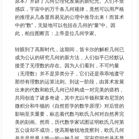
原本》开辟了几何公理化发展的新纪元。人们不禁
感叹，宇宙中的万千条几何规律，竟然可以用严格
的推理从几条显而易见的公理中推导出来！而算术
中的“数”，无疑地可以包括在几何的“量”中。因
此，柏拉图断言：上帝是位几何学家。
转眼到了高斯时代，这期间，笛卡尔的解析几何已
成为公认的研究几何的新方法，人们似乎已经默认
接受了无理数的存在。因为人们看到，不可约量
（无理数）并不是异类分子，它们还是乖乖地遵守
那些有理数的运算法则。到这一阶段，由算术发展
出来的代数和欧氏几何已经构成一对完美的搭档，
共同创造了诸多奇迹，其中尤以牛顿和莱布尼茨的
微积分和牛顿的《自然哲学的数学原理》对后世的
影响至关重要，标志着代数与欧氏几何对自然界完
美的刻画。然而，历代数学家试图证明欧氏几何第
五公设却不成功，使高斯敏锐地觉察到，欧氏几何
并非是世界上唯一的一种几何，宇宙空间也并不显