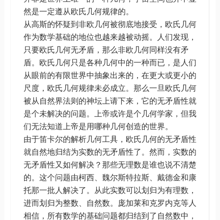
然是一定遵从欧氏几何规律的。
从高斯的怀疑到非欧几何被彻底地接受，欧氏几何
作为数学基础的地位也越来越被动摇。人们发现，
只要欧氏几何无矛盾，那么非欧几何同样没有矛
盾。欧氏几何只是各种几何中的一种而已，是人们
从眼前的有限世界中抽象出来的，在更大或更小的
尺度，欧氏几何规律未必成立。那么一旦欧氏几何
被从自然界法则的神坛上请下来，它的无矛盾性就
是个未解决的问题。上帝或许是个几何学家，但我
们无法知道上帝是用哪种几何创造的世界。
由于笛卡尔的解析几何工具，欧氏几何的无矛盾性
就自然地归结为实数的无矛盾性了。然而，实数的
无矛盾性又如何解决？那些无理数是谁也说不清楚
的。这个问题由柯西、魏尔斯特拉斯、戴德金和康
托那一批人解决了。从此实数可以划归为有理数，
进而划归为整数、自然数。庞加莱和克罗内克等人
相信，所有数学的基础问题都归结到了自然数中，