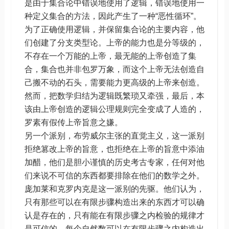
是由于集合论中错误地使用了逻辑，错误地使用一
种定义集合的方法，因此产生了一种“恶性循环”。
为了正确使用逻辑，并保留集合论的主要内容，他
们创建了分支类型论。上帝的能力也是分等级的，
不存在一个万能的上帝，最无能的上帝创造了集
合，集合也并非包罗万象，而这个上帝无法创造自
己搬不动的石头，需要能力更高级的上帝来创造。
然而，把数学归结为逻辑既繁琐又牵强，最后，本
该由上帝创造的逻辑公理规则完全变成了人造的，
罗素有假传上帝旨意之嫌。
另一个派别，布劳威尔主张的直觉主义，这一派别
拒绝篡改上帝的旨意，也拒绝在上帝的旨意中添油
加醋，他们是胆小谨慎的历史考古专家，任何对他
们来说不可信的东西都要排除在他们的数学之外。
庞加莱和克罗内克是这一派别的先驱。他们认为，
只有那些可以在有限步骤构造出来的东西才可以确
认是存在的，只有能在有限步骤之内检验的规律才
是可信的。每个自然数可以在有限步骤之内构造出