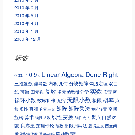
2010 年 6 月
2010 年 5 月
2010 年 4 月
2010 年 1 月
2009 年 12 月
标签
Linear Algebra Done Right
0.9
0.00...1
e
分块矩阵
三维复数
偏导数
内积
几何
勾股定理
双曲
实数
复数
线
可微
四元数
多元函数微分学
实无穷
无限小数
循环小数
概率
极限
数域扩张
无穷
点
矩阵
矩阵乘法
集拓扑
直和
空间
直觉主义
矩阵转置
线性变换
自然对
旋转
算术
聚点
线性函数
线性无关
数
良序集
芝诺悖论
超限归纳法
范数
逻辑主义
酉空间
隐函数定理
重温线性代数
重要极限