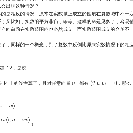
么会出现这种情况？
多的是相反的情况：原本在实数域上成立的性质在复数域中不一
系；又比如，实数的平方非负，等等。这样的命题见多了，容易
成立的命题在实数范围内也必然成立，而实数范围成立的命题不
来了，同样的一个概念，到了复数中反倒比原来实数情况下的相
个命题 7.2，是说
⟨
,
⟩
=
0
是
V
上的线性算子，且对任意向量
v
，都有
T
v
v
，那么
−
⟩
u
w
)
,
−
⟩
i
w
u
i
w
i