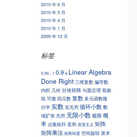
2010 年 6 月
2010 年 5 月
2010 年 4 月
2010 年 1 月
2009 年 12 月
标签
Linear Algebra
0.9
0.00...1
e
Done Right
三维复数
偏导数
分块矩阵
内积
几何
勾股定理
双曲
复数
线
可微
四元数
多元函数微
实数
循环小数
分学
实无穷
数
无限小数
概
极限
域扩张
无穷
矩阵
率
点集拓扑
直和
直觉主义
矩阵乘法
空间旋转
算术
矩阵转置