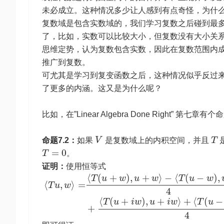
未必成立。这种情况多少让人感到有点奇怪，为什
复数域是包含实数域的，我们学习复数之后碰到最
了，比如，实数可以比较大小，但复数没有大小关
思维定势，认为复数包含实数，因此在复数范围内
推广到复数。
可尤其是学习到复变函数之后，这种情况似乎反过
了更多的内涵。这又是为什么呢？
比如，在”Linear Algebra Done Right” 第七章有
命题7.2：
如果
V
是复数域上的内积空间，并且
T
=
0
T
。
证明：
使用恒等式
⟨
(
+
)
,
+
⟩
−
⟨
(
−
)
,
T
u
w
u
w
T
u
w
⟨
,
⟩
=
T
u
w
4
⟨
(
+
)
,
+
⟩
+
⟨
(
−
T
u
i
w
u
i
w
T
u
+
4