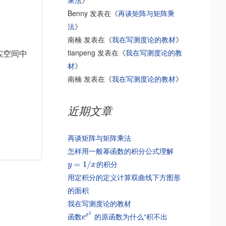
乘法
》
Benny
发表在《
再谈矩阵与矩阵乘
法
》
南楠
发表在《
我在写测度论的教材
》
tianpeng
发表在《
我在写测度论的教
实空间中
材
》
南楠
发表在《
我在写测度论的教材
》
近期文章
再谈矩阵与矩阵乘法
怎样用一般幂函数的积分公式理解
的积分
=
1
/
y
x
用定积分的定义计算双曲线下方图形
的面积
我在写测度论的教材
2
函数
的原函数为什么“积不出
x
e