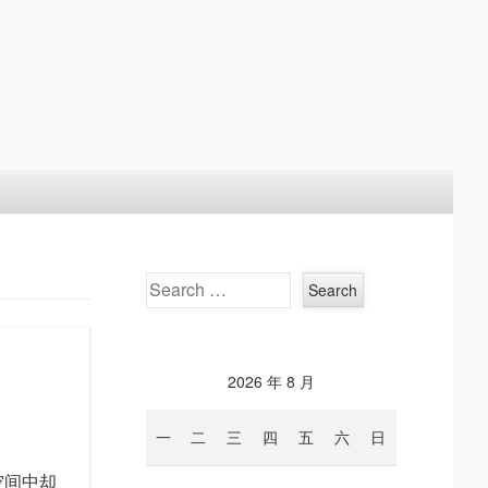
Search
2026 年 8 月
一
二
三
四
五
六
日
空间中却