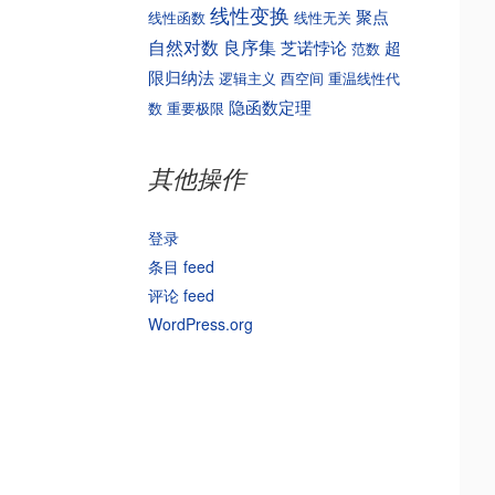
线性变换
聚点
线性函数
线性无关
自然对数
良序集
芝诺悖论
超
范数
限归纳法
逻辑主义
酉空间
重温线性代
隐函数定理
数
重要极限
其他操作
登录
条目 feed
评论 feed
WordPress.org