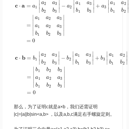
∣
∣
∣
∣
∣
∣
a
a
a
a
a
a
2
3
1
3
1
2
c
a
⋅
=
−
+
∣
∣
∣
∣
∣
∣
a
a
a
1
2
3
∣
∣
∣
∣
∣
∣
b
b
b
b
b
b
2
3
1
3
1
2
∣
∣
a
a
a
1
2
3
∣
∣
=
a
a
a
∣
∣
1
2
3
∣
∣
b
b
b
1
2
3
=
0
∣
∣
∣
∣
∣
∣
a
a
a
a
a
a
2
3
1
3
1
2
c
b
⋅
=
−
+
∣
∣
∣
∣
∣
∣
b
b
b
1
2
3
∣
∣
∣
∣
∣
∣
b
b
b
b
b
b
2
3
1
3
1
2
∣
∣
b
b
b
1
2
3
∣
∣
=
a
a
a
∣
∣
1
2
3
∣
∣
b
b
b
1
2
3
=
0
那么，为了证明c就是a×b，我们还需证明
|c|=|a||b|sin<a,b> ，以及a,b,c满足右手螺旋定则。