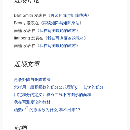
Bart Smith
发表在《
再谈矩阵与矩阵乘法
》
Benny
发表在《
再谈矩阵与矩阵乘法
》
南楠
发表在《
我在写测度论的教材
》
tianpeng
发表在《
我在写测度论的教材
》
南楠
发表在《
我在写测度论的教材
》
近期文章
再谈矩阵与矩阵乘法
怎样用一般幂函数的积分公式理解
的积分
=
1
/
y
x
用定积分的定义计算双曲线下方图形的面积
我在写测度论的教材
2
函数
的原函数为什么“积不出来”？
x
e
归档