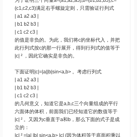
为了证明三个向量a=(a1,a2,a3),b=(b1,b2,b3),c=
(c1,c2,c3)满足右手螺旋定则，只需验证行列式
| a1 a2 a3 |
| b1 b2 b3 |
| c1 c2 c3 |
的值是非负的。为此，我们将c的坐标代入，并把
此行列式按c的那一行展开，得到行列式的值等于
|c| ² ，因此它确实是非负的。
下面证明|c|=|a||b|sin<a,b> 。考虑行列式
| a1 a2 a3 |
| b1 b2 b3 |
| c1 c2 c3 |
的几何意义，知道它是a,b,c三个向量组成的平行
六面体的体积，前面我们已经知道它的数值等于
|c| ² 。又因为c垂直于a和b，那么下面的式子是成
立的：
|c| ² =|a| |b| sin<a,b> |c| (因为体积等于底面积乘以