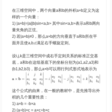
在三维空间中，两个向量a和b的外积a×b定义为这
样的一个向量：
1) |a×b|=|a||b|sin<a,b> 其中sin<a,b>表示a和b两向
量夹角的正弦。
2) 若|a×b|≠0，那么a×b的方向垂直于a和b所在平
面并且使a,b,c满足右手螺旋定则。
设i,j,k是三维空间中成右手定则关系的标准正交基
底，a和b在这组基底下的坐标分别为(a1,a2,a3)和
(b1,b2,b3)，那么a×b可以用行列式形式地表示为
这个公式的由来，在一般的教材中，是先推导出外
积的几个重要性质：
1) a×b = -b×a
2) (a+b)×c = a×c+b×c