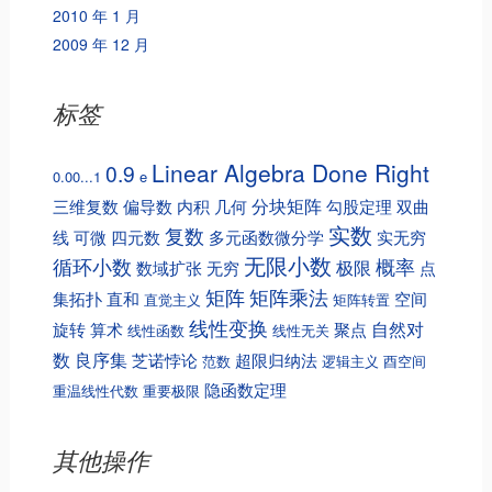
2010 年 1 月
2009 年 12 月
标签
Linear Algebra Done Right
0.9
0.00...1
e
分块矩阵
三维复数
偏导数
内积
几何
勾股定理
双曲
实数
复数
线
可微
四元数
多元函数微分学
实无穷
无限小数
循环小数
概率
极限
数域扩张
无穷
点
矩阵
矩阵乘法
集拓扑
直和
空间
直觉主义
矩阵转置
线性变换
自然对
旋转
算术
聚点
线性函数
线性无关
数
良序集
芝诺悖论
超限归纳法
范数
逻辑主义
酉空间
隐函数定理
重温线性代数
重要极限
其他操作