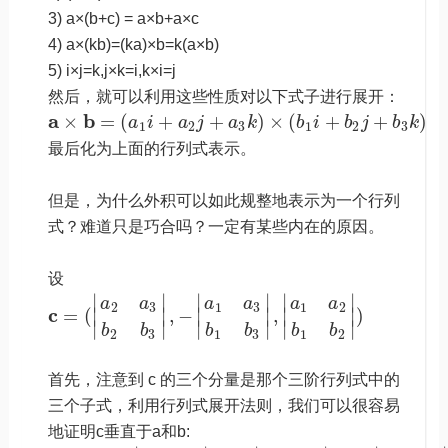
3) a×(b+c) = a×b+a×c
4) a×(kb)=(ka)×b=k(a×b)
5) i×j=k,j×k=i,k×i=j
然后，就可以利用这些性质对以下式子进行展开：
a
b
×
=
(
+
+
)
×
(
+
+
)
a
i
a
j
a
k
b
i
b
j
b
k
1
2
3
1
2
3
最后化为上面的行列式表示。
但是，为什么外积可以如此规整地表示为一个行列
式？难道只是巧合吗？一定有某些内在的原因。
设
∣
∣
∣
∣
∣
∣
a
a
a
a
a
a
2
3
1
3
1
2
c
=
(
,
−
,
)
∣
∣
∣
∣
∣
∣
∣
∣
∣
∣
∣
∣
b
b
b
b
b
b
2
3
1
3
1
2
首先，注意到 c 的三个分量是那个三阶行列式中的
三个子式，利用行列式展开法则，我们可以很容易
地证明c垂直于a和b: