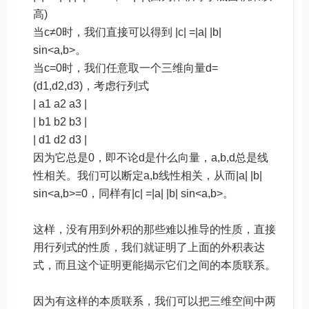
高)
当c≠0时，我们直接可以得到 |c| =|a| |b|
sin<a,b>。
当c=0时，我们任意取一个三维向量d=
(d1,d2,d3)，考虑行列式
| a1 a2 a3 |
| b1 b2 b3 |
| d1 d2 d3 |
因为它总是0，即不论d是什么向量，a,b,d总是线
性相关。我们可以断定a,b线性相关，从而|a| |b|
sin<a,b>=0，同样有|c| =|a| |b| sin<a,b>。
这样，没有用到外积的那些难以推导的性质，直接
用行列式的性质，我们就证明了上面的外积表达
式，而且这个证明更能揭示它们之间的本质联系。
因为有这样的本质联系，我们可以把三维空间中两