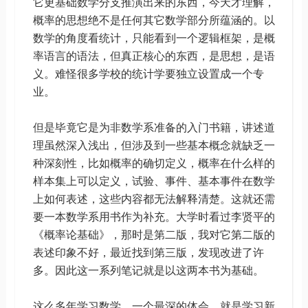
它更基础数学分支推演出来的东西，今天才理解，
概率的思想绝不是任何其它数学部分所蕴涵的。以
数学的角度看统计，只能看到一个逻辑框架，是概
率语言的语法，但真正核心的东西，是思想，是语
义。难怪很多学校的统计学要独立设置成一个专
业。
但是毕竟它是为非数学系准备的入门书籍，讲述道
理虽然深入浅出，但涉及到一些基本概念就缺乏一
种深刻性，比如概率的确切定义，概率在什么样的
样本集上可以定义，试验、事件、基本事件在数学
上如何表述，这些内容都无法解释清楚。这就还需
要一本数学系用书作为补充。大学时看过李贤平的
《概率论基础》，那时是第二版，我对它第二版的
表述印象不好，最近找到第三版，发现改进了许
多。因此这一系列笔记就是以这两本书为基础。
这么多年学习数学，一个最深的体会，就是学习新