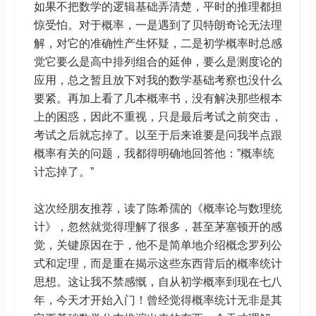
如果不把数学的逻辑基础弄清楚，平时的推理都担
惊受怕。对于概率，一是遇到了贝特朗奇论无法理
解，对它的准确性产生怀疑，二是初学概率时总感
觉它要么是高中排列组合的延伸，要么是测度论的
应用，总之暂且放下对我的数学基础考察也没什么
要紧。再加上看了几本概率书，没有解决那些根本
上的困惑，因此不重视，只是最后考试之前突击，
考试之后就忘掉了。以至于后来谁要是问我半点跟
概率有关的问题，我都得明确地回答他：”概率统
计忘掉了。”
这次经朋友推荐，读了陈希孺的《概率论与数理统
计》，忽然就觉得理解了很多，甚至茅塞顿开的感
觉，关键原因在于，他不是简单地介绍概念罗列公
式和定理，而是重在揭示这些东西背后的概率统计
思想。这让我不禁感慨，自从初学概率到现在七八
年，今天才开始入门！曾经觉得概率统计无非是其