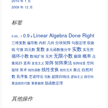
2010 年 1 月
2009 年 12 月
标签
Linear Algebra Done Right
0.9
0.00...1
e
分块矩阵
三维复数
偏导数
内积
几何
勾股定理
双曲
实数
复数
线
可微
四元数
多元函数微分学
实无穷
无限小数
循环小数
概率
极限
数域扩张
无穷
点
矩阵
矩阵乘法
集拓扑
直和
空间
直觉主义
矩阵转置
线性变换
自然对
旋转
算术
聚点
线性函数
线性无关
数
良序集
芝诺悖论
超限归纳法
范数
逻辑主义
酉空间
隐函数定理
重温线性代数
重要极限
其他操作