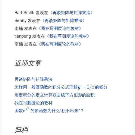
Bart Smith
发表在《
再谈矩阵与矩阵乘法
》
Benny
发表在《
再谈矩阵与矩阵乘法
》
南楠
发表在《
我在写测度论的教材
》
tianpeng
发表在《
我在写测度论的教材
》
南楠
发表在《
我在写测度论的教材
》
近期文章
再谈矩阵与矩阵乘法
怎样用一般幂函数的积分公式理解
的积分
=
1
/
y
x
用定积分的定义计算双曲线下方图形的面积
我在写测度论的教材
2
函数
的原函数为什么“积不出来”？
x
e
归档