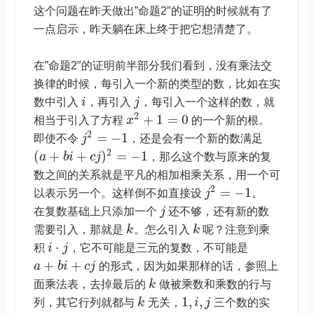
这个问题在昨天做出”命题2″的证明的时候就有了
一点启示，昨天躺在床上终于把它想清楚了。
在”命题2″的证明前半部分我们看到，没有乘法交
换律的时候，每引入一个新的类型的数，比如在实
数中引入
i
，再引入
j
，每引入一个这样的数，就
2
+
1
=
0
相当于引入了方程
x
的一个新的根。
2
=
−
1
即使不令
j
，还是会有一个新的数满足
2
(
+
+
)
=
−
1
a
b
i
c
j
，那么这个数与原来的复
数之间的关系就是平凡的相加相乘关系，用一个可
2
=
−
1
以表示另一个。这样倒不如直接设
j
。
在复数基础上只添加一个
j
还不够，还有新的数
需要引入，那就是
k
。怎么引入
k
呢？注意到乘
⋅
积
i
j
，它不可能是三元的复数，不可能是
+
+
a
b
i
c
j
的形式，因为如果那样的话，参照上
面乘法表，去掉最后的
k
做被乘数和乘数的行与
1
,
,
列，其它行列就都与
k
无关，
i
j
三个数的实