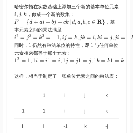
哈密尔顿在实数基础上添加三个新的基本单位元素
,
,
i
j
k
，做成一个新的数集：
R
=
{
+
+
+
|
,
,
,
∈
}
F
d
a
i
b
j
c
k
d
a
b
c
，基
本元素之间的乘法满足
2
2
2
=
=
=
−
1
,
=
,
=
,
=
,
=
−
i
j
k
i
j
k
j
k
i
k
i
j
j
i
同时，1 仍然有乘法单位的特性，即 1 与任何单位
元素相乘都等于那个元素：
2
1
=
1
,
1
=
1
=
,
1
=
1
=
,
1
=
1
=
i
i
i
j
j
j
k
k
k
这样，相当于制定了一张单位元素之间的乘法表：
1
i
j
k
1
1
i
j
k
i
i
-1
k
-j