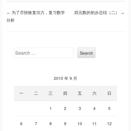
Post navigation
←
为了尽快恢复功力，复习数学
四元数的初步总结（二）
→
分析
Search
2010 年 9 月
一
二
三
四
五
六
日
1
2
3
4
5
6
7
8
9
10
11
12