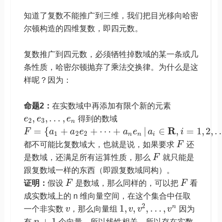
知道了复数不能推广到三维，我们把目光移向哈密
尔顿构造的四维复数，即四元数。
复数推广到四元数，必须牺牲掉数域的某一条或几
条性质，哈密尔顿抛弃了乘法交换律。为什么是这
样呢？因为：
命题2：
在实数域中再添加有限个新的元素
,
,
…
,
e
e
e
得到的数域
2
3
n
R
=
{
+
+
⋯
+
|
∈
,
=
1
,
2
,
F
a
a
e
a
e
a
i
1
2
2
n
n
i
都不可能比复数域大，也就是说，如果要求
F
还
是数域，还满足所有运算性质，那么
F
就只能是
跟复数域一样的东西（即跟复数域同构）。
证明：
假设
F
是数域，那么同样的，可以把
F
看
成实数域上的 n 维向量空间，在这个集合中任取
2
1
,
,
,
…
,
n
一个非实数
v
，那么向量组
v
v
v
因为
+
1
有
n
个向量，所以线性相关，所以存在实数