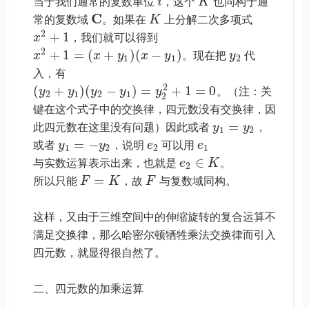
当于我们通常的复数单位
i
，这个
K
也同构于通
C
常的复数域
。如果在
K
上分解二次多项式
2
+
1
x
，我们就可以得到
2
+
1
=
(
+
)
(
−
)
x
x
y
x
y
。现在把
y
代
1
1
2
入，有
2
(
+
)
(
−
)
=
+
1
=
0
y
y
y
y
y
。（注：关
2
1
2
1
2
键在这个式子中的交换律，四元数没有交换律，因
=
此四元数在这里没有问题）因此或者
y
y
，
1
2
=
−
或者
y
y
，说明
e
可以用
e
1
2
2
1
∈
与实数运算表示出来，也就是
e
K
。
2
=
所以只能
F
K
，故
F
与复数域同构。
这样，又由于三维空间中的伸缩旋转的复合运算不
满足交换律，那么哈密尔顿牺牲乘法交换律而引入
四元数，就显得很自然了。
二、四元数的加乘运算