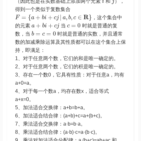
（因此也是在实数基础上添加两个元素
i
和
j
），
得到一个类似于复数集合
R
=
{
+
+
|
,
,
∈
}
F
a
b
i
c
j
a
b
c
，这个集合中
+
+
=
0
的元素
a
b
i
c
j
当
c
时就是普通的复
=
=
0
数，当
b
c
时就是普通的实数，并且通常
数的加减乘除运算及其性质都可以在这个集合上保
持，即满足：
1、对于任意两个数，它们的和是唯一确定的。
2、对于任意两个数，它们的积是唯一确定的。
3、存在一个数0，它具有性质：对于任意a，均有
a+0=a。
4、对于每一个数a，均存在数x，适合等式
a+x=0。
5、加法适合交换律：a+b=b+a。
6、加法适合结合律：(a+b)+c=a+(b+c)。
7、乘法适合交换律：a·b=b·a。
8、乘法适合结合律：(a·b)·c=a·(b·c)。
9、乘法对加法适合分配律：a (b+c)=ab+ac 和