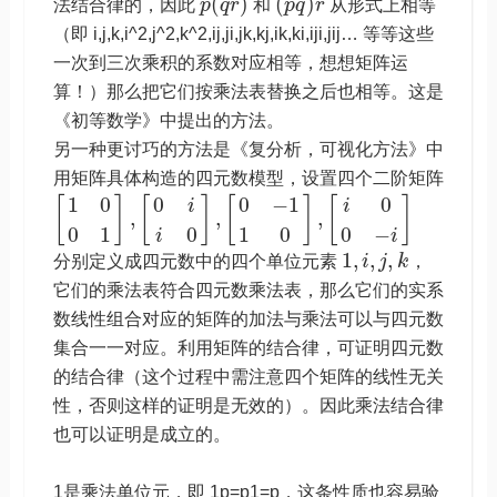
(
)
(
)
法结合律的，因此
p
q
r
和
p
q
r
从形式上相等
（即 i,j,k,i^2,j^2,k^2,ij,ji,jk,kj,ik,ki,iji,jij… 等等这些
一次到三次乘积的系数对应相等，想想矩阵运
算！）那么把它们按乘法表替换之后也相等。这是
《初等数学》中提出的方法。
另一种更讨巧的方法是《复分析，可视化方法》中
用矩阵具体构造的四元数模型，设置四个二阶矩阵
1
0
0
0
−
1
0
[
]
[
]
[
]
[
]
i
i
,
,
,
0
1
0
1
0
0
−
i
i
1
,
,
,
分别定义成四元数中的四个单位元素
i
j
k
，
它们的乘法表符合四元数乘法表，那么它们的实系
数线性组合对应的矩阵的加法与乘法可以与四元数
集合一一对应。利用矩阵的结合律，可证明四元数
的结合律（这个过程中需注意四个矩阵的线性无关
性，否则这样的证明是无效的）。因此乘法结合律
也可以证明是成立的。
1是乘法单位元，即 1p=p1=p，这条性质也容易验