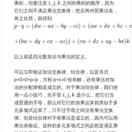
,
,
乘积，但要注意
i
j
k
之间的乘积的顺序，因为
它们之间不满足乘法交换律；然后再对照乘法表，
将之化简，就得到
⋅
=
(
−
−
−
)
+
(
+
+
−
p
q
d
w
a
x
b
y
c
z
a
w
d
x
b
z
c
+
(
+
+
−
)
+
(
+
+
−
)
b
w
d
y
c
x
a
z
j
c
w
d
z
a
y
b
x
k
以上就是四元数加法与乘法的定义。
可以立即验证加法交换律、结合律，以及等式
p+0=0+p=p，方程 p+x=0 恒有解，还有乘法对加
法的分配律都是成立的。对于乘法结合律，我们使
,
,
用一点小技巧，先不管
i
j
k
是什么，把它们当
成普通的字母，那么对它们的加乘运算就类似于多
元多项式运算了，只不过字母之间没有乘法交换
律。但是结合律对字母乘法是成立的，因为可以用
乘法表验证。这样的多元多项式之间必然是满足乘