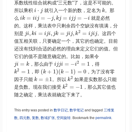
系数线性组合就构成”三元数”了，这是不可能的。
⋅
所以乘积
i
j
就引入一个新的数，定名为
k
。那
=
=
−
,
=
=
−
么
i
k
i
i
j
j
k
j
i
j
j
i
就是必然
的。这样，乘法表中只剩余四个空缺没有填满，分
2
,
=
,
=
,
=
别是
j
i
k
i
i
j
i
j
k
j
i
j
k
i
j
i
j
。这四个
值互相关联，只要确定一个，其它的也确定。目前
还没有找到合适的必然的理由来定义它们的值。但
它们的值不是随意确定的。比如，如果令
2
=
=
−
=
1
j
i
k
，那么由于
i
j
j
i
i
，得
2
=
1
(
+
1
)
(
−
1
)
=
0
k
，即
k
k
，为了没有零
2
=
±
1
因子只能
k
。所以
k
如果是实数那么只能
2
=
−
1
是负数。现在我们接受
k
，那么其它值也
随之确定，乘法表就确定下来了。
This entry was posted in
数学日记
,
数学笔记
and tagged
三维复
数
,
四元数
,
复数
,
数域扩张
,
空间旋转
. Bookmark the
permalink
.