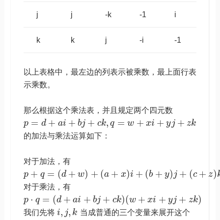
j
j
-k
-1
i
k
k
j
-i
-1
以上表格中，最左边的列表示被乘数，最上面行表
示乘数。
那么根据这个乘法表，并且规定两个四元数
=
+
+
+
,
=
+
+
+
p
d
a
i
b
j
c
k
q
w
x
i
y
j
z
k
的加法与乘法运算如下：
对于加法，有
+
=
(
+
)
+
(
+
)
+
(
+
)
+
(
+
)
p
q
d
w
a
x
i
b
y
j
c
z
对于乘法，有
⋅
=
(
+
+
+
)
(
+
+
+
)
p
q
d
a
i
b
j
c
k
w
x
i
y
j
z
k
,
,
我们先将
i
j
k
当成普通的三个变量来展开这个