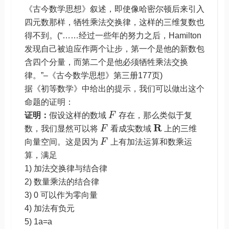
《古今数学思想》叙述，即使像哈密尔顿后来引入
四元数那样，牺牲乘法交换律，这样的三维复数也
得不到。(“……经过一些年的努力之后，Hamilton
发现自己被迫应作两个让步，第一个是他的新数包
含四个分量，而第二个是他必须牺牲乘法交换
律。”–《古今数学思想》第三册177页)
据《初等数学》中给出的提示，我们可以做出这个
命题的证明：
证明：
假设这样的数域
F
存在，那么类似于复
R
数，我们显然可以将
F
看成实数域
上的三维
向量空间。这是因为
F
上有加法运算和数乘运
算，满足
1) 加法交换律与结合律
2) 数量乘法的结合律
3) 0 可以作为零向量
4) 加法有负元
5) 1a=a