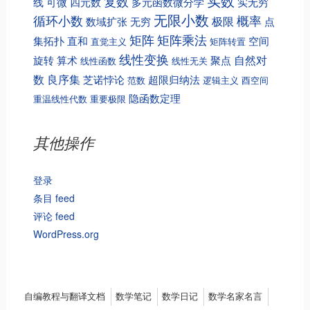
实数
复数
线
可微
四元数
多元函数微分学
实无穷
无限小数
循环小数
概率
极限
数域扩张
无穷
点
矩阵
矩阵乘法
集拓扑
直和
空间
直觉主义
矩阵转置
线性变换
自然对
旋转
算术
聚点
线性函数
线性无关
数
良序集
芝诺悖论
超限归纳法
范数
逻辑主义
酉空间
隐函数定理
重温线性代数
重要极限
其他操作
登录
条目 feed
评论 feed
WordPress.org
Menu
自编教程与翻译文档
数学笔记
数学日记
数学名家名言