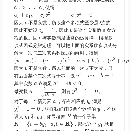
,
,
…
,
c
c
c
使得
0
1
n
2
+
+
+
⋯
+
=
0
n
c
c
v
c
v
c
v
0
1
2
n
因为
v
不是实数，所以这个多项式至少是2次的，
=
1
因此不妨设
c
，因此
v
是这个实系数 n 次方
n
程的根。因
v
与实数满足通常的运算律，根据多
项式因式分解定理，可以把上面的实系数多项式分
解为一次与二次实系数因式的乘积，得到
2
2
(
−
)
…
(
−
)
(
+
+
)
…
(
+
v
x
v
x
v
a
v
b
v
a
v
1
1
1
r
s
因为
v
不是实数，所以前面的一次式不为零，只
2
+
+
=
0
有后面某个二次式等于零。设
v
a
v
b
2
,
−
4
<
0
其中实数
a
b
满足
a
b
。
2
+
2
v
a
=
+
1
=
0
做变换
y
，则有
y
。
√
2
4
−
b
a
对于每一个新元素
e
，都有相应的
y
满足
i
i
2
+
1
=
0
y
，现在我们任取两个这样的
y
，不妨
i
i
设为
y
和
y
，如果考察
F
的一个子集
1
2
R
=
{
+
|
,
∈
}
K
a
b
y
a
b
，那么这个
y
就相
1
1