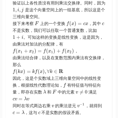
验证以上各性质没有用到乘法交换律。同时，因为
1
,
,
i
j
是这个向量空间上的一组基底，所以这是个
三维向量空间。
(
)
=
接下来考察
F
上的一个变换
f
x
c
x
，其中
c
不是实数，我们可以任取一个普通复数，比如
1
+
i
。可知这样的变换是线性变换，这是因为，
由乘法对加法的分配律，有
(
+
)
=
(
)
+
(
)
f
x
x
f
x
f
x
，
1
2
1
2
由乘法结合律，以及在复数范围内乘法有交换律，
那么
R
(
)
=
(
)
,
∀
∈
f
k
x
k
f
x
k
因此，这是个实数域上三维向量空间中的线性变
换，根据线性代数理论知，
f
有特征值与特征向
≠
0
量，即存在实数
λ
和
F
中的元素
v
满足
=
c
v
λ
v
−
1
同时在等式两边右乘
v
的乘法逆元
v
，就得到
=
c
λ
，这与
c
不是实数的假设矛盾。