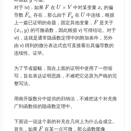
×
对于 iv)，如果
F
在
U
V
中对某变量
x
的偏
i
导数
F
存在，那么由于
F
在
U
中连续，根据
x
y
i
上一篇已证明的命题，固定其他变量，
F
是关于
(
,
)
x
y
的可微函数，因此根据 v) 可得结论。对于
i
vi)，这就是通常隐函数定理中的附加条件，另外
由 v) 得到的微分表达式也可直接看出其偏导数的
连续性。证毕。
为了节省篇幅，我在上面的证明中使用了一些缩
写，旨在表达证明思路，不难吧它还原为严格的完
整写法。
用南开版数分中提供的归纳法，不难把这个补充推
广到函数组的隐函数定理中。
下面说一说这个新的补充在几何上为什么会成立。
首先，如果
F
在某一点可微，那么函数图像