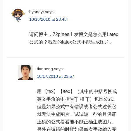
hyangyt
says:
10/16/2010 at 23:48
请问博主，72pines上发博文是怎么用Latex
公式的？我发的latex公式不能生成图片。
tianpeng
says:
10/17/2010 at 23:57
用 【tex】【/tex】（其中的中括号换成
英文半角的中括号”[“ 和 ”]“）包围公式。
但是如果公式中有错误或者公式过长它
就无法生成图片，试试短一些的且保证
正确的公式看看能不能正确生成图片。
另外在编辑的时候如果每次手动输入完