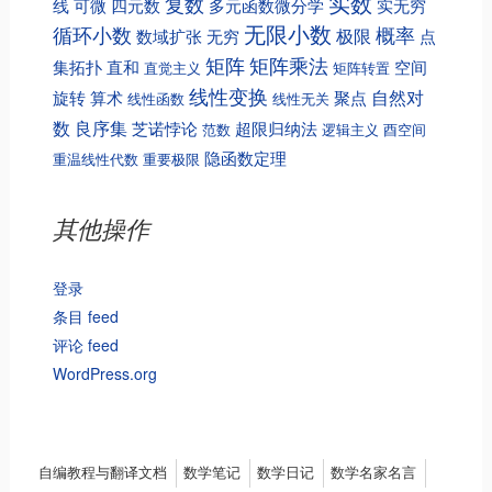
实数
复数
线
可微
四元数
多元函数微分学
实无穷
无限小数
循环小数
概率
极限
数域扩张
无穷
点
矩阵
矩阵乘法
集拓扑
直和
空间
直觉主义
矩阵转置
线性变换
自然对
旋转
算术
聚点
线性函数
线性无关
数
良序集
芝诺悖论
超限归纳法
范数
逻辑主义
酉空间
隐函数定理
重温线性代数
重要极限
其他操作
登录
条目 feed
评论 feed
WordPress.org
Menu
自编教程与翻译文档
数学笔记
数学日记
数学名家名言