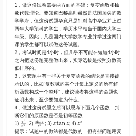
1，做这份试卷需要两方面的基础：复变函数和抽
象代数理论。要知道巴黎高师虽然是法国顶尖的数
学学府，但这份试题毕竟只是针对高中毕业并上过
两年大学预科的学生，学历水平相当于国内大学三
年级。因此，凡是国内大学数学专业并学过这两门
课的学生都可以试做这份试题。
2，考试时间是4小时，但几乎不可能在短短4小时
之内把这份题完整做出来，实际选拔是按照分数高
低排序的。
3，这套题中有一些关于复变函数的结论是直接被
承认的，比如“复数域的某个开集上定义的所有解
析函数构成一个整环”，建议读者将这样的命题也
证明出来，至少要知道为什么。
4，做过这份试题之后可以思考下面几个函数，判
断它们的原函数是否是初等函数：
z
sin
e
z
tan
z
1)
; 2)
; 3)
z
z
; 4)
z
n
n
z
z
提示：试题中的做法都是代数的，但有些问题用复